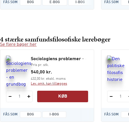
FÅS SOM
BOG
E-BOG
I-BOG
FÅS SOM
4 stærke samfundsfilosofiske lærebøger
Se flere bøger her
Sociologiens problemer - en grundbog
Pris pr. stk.
540,00 kr.
432,00 kr. ekskl. moms
Lev. omk. kan tillægges
KØB
1
1
FÅS SOM
BOG
I-BOG
FÅS SOM