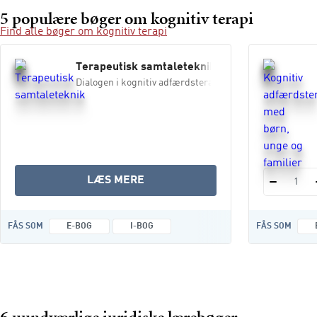
5 populære bøger om kognitiv terapi
Find alle bøger om kognitiv terapi
Terapeutisk samtaleteknik
Dialogen i kognitiv adfærdsterapi
OM
LÆS MERE
1
TERAPEUTISK
SAMTALETEKNIK
FÅS SOM
E-BOG
I-BOG
FÅS SOM