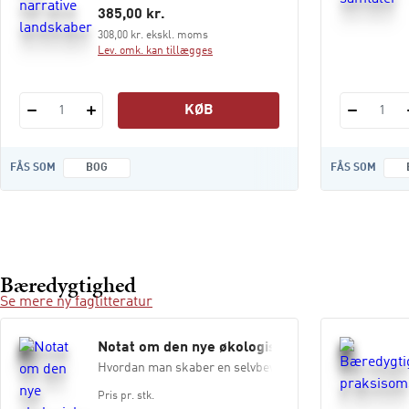
385,00 kr.
308,00 kr. ekskl. moms
Lev. omk. kan tillægges
KØB
1
1
FÅS SOM
BOG
FÅS SOM
Bæredygtighed
Se mere ny faglitteratur
Notat om den nye økologiske klasse
Hvordan man skaber en selvbevidst og stolt økologisk 
Pris pr. stk.