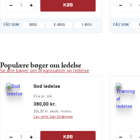
KØB
1
1
FÅS SOM
BOG
E-BOG
I-BOG
FÅS SOM
Populære bøger om ledelse
Se alle bøger om organisation og ledelse
God ledelse
Pris pr. stk.
380,00 kr.
304,00 kr. ekskl. moms
Lev. omk. kan tillægges
KØB
1
1