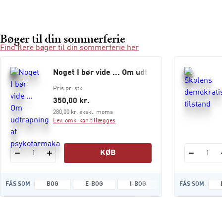
Bøger til din sommerferie
Find flere bøger til din sommerferie her
Noget I bør vide ... Om udtrapning af psykofa
Pris pr. stk.
350,00 kr.
280,00 kr. ekskl. moms
Lev. omk. kan tillægges
KØB
1
1
FÅS SOM
BOG
E-BOG
I-BOG
LYDFILER
FÅS SOM