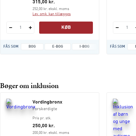
315,00 kr.
252,00 kr. ekskl. moms
Lev. omk. kan tillægges
KØB
1
1
FÅS SOM
BOG
E-BOG
I-BOG
LYDFILER
FÅS SOM
Bøger om inklusion
Vordingbronx
Forskerdigte
Pris pr. stk.
250,00 kr.
200,00 kr. ekskl. moms