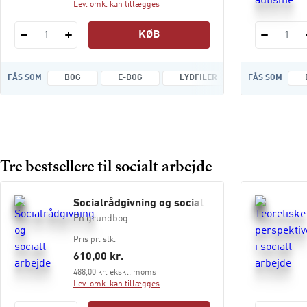
Lev. omk. kan tillægges
KØB
1
1
FÅS SOM
BOG
E-BOG
LYDFILER
FÅS SOM
Tre bestsellere til socialt arbejde
Socialrådgivning og socialt arbejde
En grundbog
Pris pr. stk.
610,00 kr.
488,00 kr. ekskl. moms
Lev. omk. kan tillægges