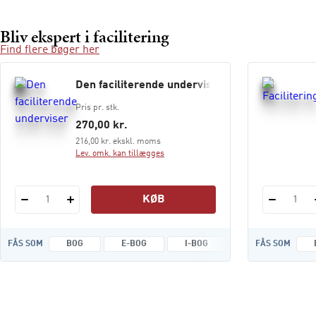
Bliv ekspert i facilitering
Find flere bøger her
Den faciliterende underviser
Pris pr. stk.
270,00 kr.
216,00 kr. ekskl. moms
Lev. omk. kan tillægges
KØB
1
1
FÅS SOM
BOG
E-BOG
I-BOG
LYDFILER
FÅS SOM