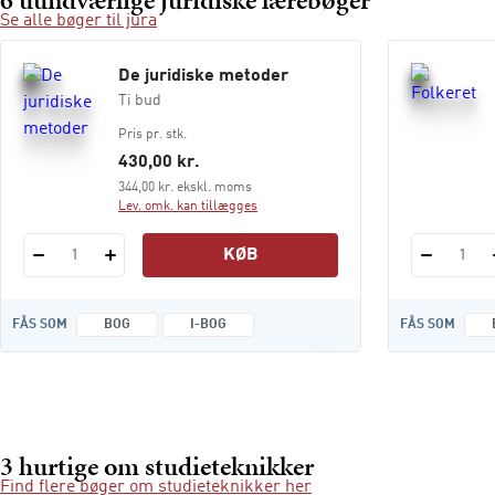
6 uundværlige juridiske lærebøger
Se alle bøger til jura
De juridiske metoder
Ti bud
Pris pr. stk.
430,00 kr.
344,00 kr. ekskl. moms
Lev. omk. kan tillægges
KØB
1
1
FÅS SOM
BOG
I-BOG
FÅS SOM
3 hurtige om studieteknikker
Find flere bøger om studieteknikker her