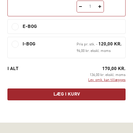
repræsenterer sit projekt i forhold til sociale konflikter.
1
Politisk økologi må dermed acceptere, at den også
medfører splittelse. Den skal give en overbevisende
kortlægning over de konflikter, den genererer, og på
E-BOG
baggrund heraf skal den definere en fælles horisont for
kollektiv handling. For at repræsentere og beskrive
I-BOG
120,00 KR.
disse konflikter foreslår Latour og Schultz at den gamle
Pris pr. stk.
-
96,00 kr. ekskl. moms
forestilling om 'klasse' og 'klassekamp' genbruges,
omend tilført en ny betydning i tråd med de økologiske
bekymringer i vores nye klimaregime.
I ALT
170,00 KR.
136,00 kr. ekskl. moms
Ved at fremhæve fordelene ved en ny økologisk
Lev. omk. kan tillægges
klasse samlet af dens kollektive interesser i at
bekæmpe produktionens logik og dermed sikre vores
LÆG I KURV
planets betingelser for beboelighed, spørger de:
hvordan kan en stolt og bevidst økologisk klasse opstå
og effektivt handle med henblik på at forme vores
kollektive fremtid?
Bogen har vakt stor debat i Frankrig og forfatterne har