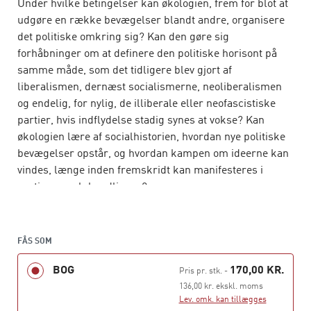
Under hvilke betingelser kan økologien, frem for blot at
udgøre en række bevægelser blandt andre, organisere
det politiske omkring sig? Kan den gøre sig
forhåbninger om at definere den politiske horisont på
samme måde, som det tidligere blev gjort af
liberalismen, dernæst socialismerne, neoliberalismen
og endelig, for nylig, de illiberale eller neofascistiske
partier, hvis indflydelse stadig synes at vokse? Kan
økologien lære af socialhistorien, hvordan nye politiske
bevægelser opstår, og hvordan kampen om ideerne kan
vindes, længe inden fremskridt kan manifesteres i
partier og valghandlinger?
I denne korte tekst, bestående af 76 diskussionspunkter,
argumenterer den verdenskendte franske tænker,
FÅS SOM
Bruno Latour, og den danske sociolog, Nikolaj Schultz
for, at hvis den økologiske bevægelse skal opnå
BOG
170,00 KR.
Pris pr. stk.
-
ideologisk sammenhæng og autonomi, skal den tilbyde
136,00 kr. ekskl. moms
en politisk fortælling, der anerkender, favner og effektivt
Lev. omk. kan tillægges