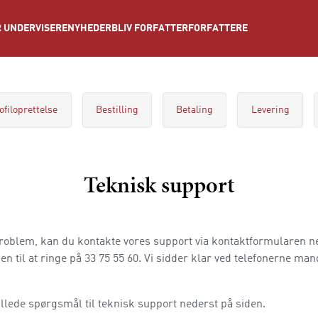
NYHEDER
BLIV FORFATTER
FORFATTERE
 UNDERVISERE
ofiloprettelse
Bestilling
Betaling
Levering
Teknisk support
problem, kan du kontakte vores support via kontaktformularen n
n til at ringe på 33 75 55 60. Vi sidder klar ved telefonerne ma
tillede spørgsmål til teknisk support nederst på siden.