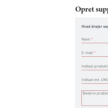
Opret sup
Hvad drejer sa
Navn
*
E-mail
*
Indtast produkt
Indtast evt. UN
Beskriv probl