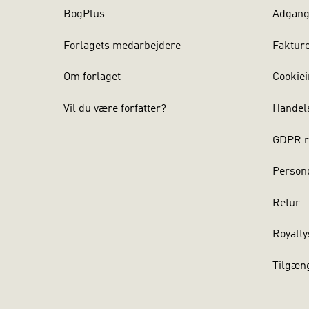
BogPlus
Adgang 
Forlagets medarbejdere
Faktur
Om forlaget
Cookiei
Vil du være forfatter?
Handel
GDPR r
Persond
Retur
Royalty
Tilgæn