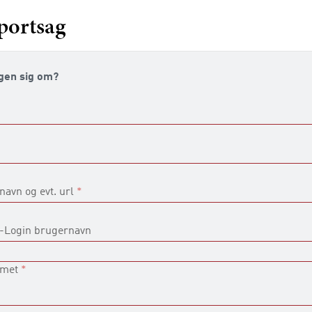
portsag
gen sig om?
navn og evt. url
*
I-Login brugernavn
emet
*