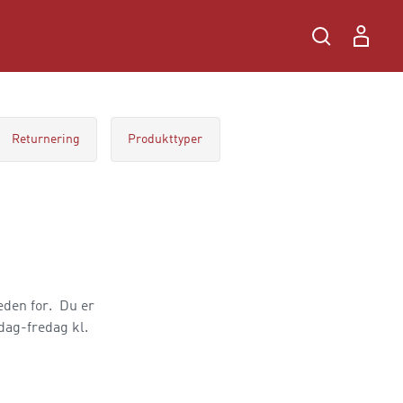
Returnering
Produkttyper
eden for. Du er
ndag-fredag kl.