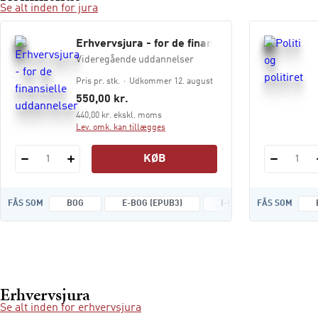
Se alt inden for jura
Erhvervsjura - for de finansielle uddannelser
Videregående uddannelser
Pris pr. stk.
Udkommer 12. august
550,00 kr.
440,00 kr. ekskl. moms
Lev. omk. kan tillægges
KØB
1
1
FÅS SOM
BOG
E-BOG (EPUB3)
I-BOG
FÅS SOM
Erhvervsjura
Se alt inden for erhvervsjura