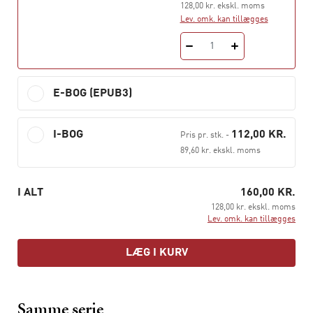
128,00 kr. ekskl. moms
bibliografi ved Knud Hjulmand.
Lev. omk. kan tillægges
Leg og virkelighed
udkom første gang på dansk i 1990
1
og genudgives nu i Hans Reitzels Forlags serie
Klassikere
.
E-BOG (EPUB3)
I-BOG
112,00 KR.
Pris pr. stk.
-
89,60 kr. ekskl. moms
I ALT
160,00 KR.
128,00 kr. ekskl. moms
Lev. omk. kan tillægges
LÆG I KURV
Samme serie