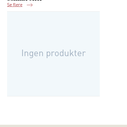
Se flere
Samme serie
Ingen produkter