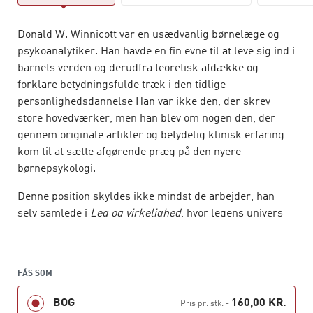
Donald W. Winnicott var en usædvanlig børnelæge og
psykoanalytiker. Han havde en fin evne til at leve sig ind i
barnets verden og derudfra teoretisk afdække og
forklare betydningsfulde træk i den tidlige
personlighedsdannelse Han var ikke den, der skrev
store hovedværker, men han blev om nogen den, der
gennem originale artikler og betydelig klinisk erfaring
kom til at sætte afgørende præg på den nyere
børnepsykologi.
Denne position skyldes ikke mindst de arbejder, han
selv samlede i
Leg og virkelighed
, hvor legens univers
og betydning for selvets etablering står i centrum. Her
finder man hans skelsættende teori om
overgangsobjekter, om moderens spejlingsfunktion og
FÅS SOM
om kreativitetens baggrund og betydning.
BOG
160,00 KR.
Pris pr. stk.
-
Bogen er forsynet med en introduktion og en fyldig