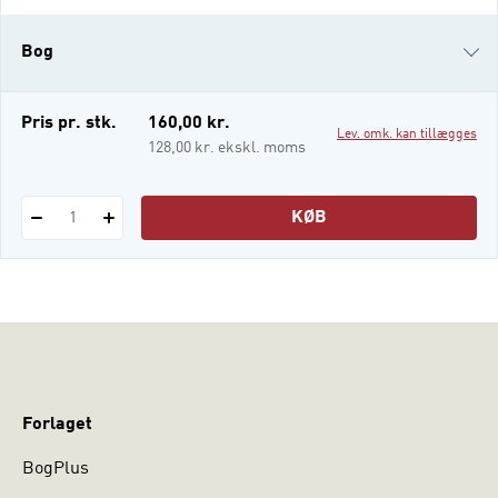
om nogen den, der gennem originale
artikler og betydelig klinisk erfaring kom til
Bog
at sætte afgørende præg på den nyere
børnepsykologi.
e-bog (epub3)
Pris pr. stk.
160,00 kr.
Lev. omk. kan tillægges
i-bog
128,00 kr. ekskl. moms
KØB
1
Forlaget
BogPlus