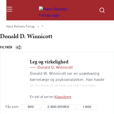
Søg
Hans Reitzels Forlag
*
Donald D. Winnicott
FILTRÉR
Leg og virkelighed
Donald D. Winnicott
Donald W. Winnicott var en usædvanlig
børnelæge og psykoanalytiker. Han havde
en fin evne til at leve sig ind i barnets
verden og derudfra teoretisk afdække og
En del af serien
Klassikere
forklare betydningsfulde træk i den tidlige
personlighedsdannelse Han var ikke den,
Fås som
BOG
E-BOG (EPUB3)
I-BOG
der skrev store hovedværker, men han blev