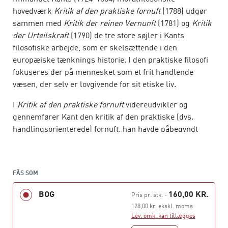
hovedværk
Kritik af den praktiske fornuft
(1788) udgør
sammen med
Kritik der reinen Vernunft
(1781) og
Kritik
der Urteilskraft
(1790) de tre store søjler i Kants
filosofiske arbejde, som er skelsættende i den
europæiske tænknings historie. I den praktiske filosofi
fokuseres der på mennesket som et frit handlende
væsen, der selv er lovgivende for sit etiske liv.
I
Kritik af den praktiske fornuft
videreudvikler og
gennemfører Kant den kritik af den praktiske (dvs.
handlingsorienterede) fornuft, han havde påbegyndt
med det tre år ældre skrift
Grundlæggelse af sædernes
metafysik
.
Bogen udkom første gang på dansk i 2000 og
FÅS SOM
genudgives nu i Hans Reitzels Forlags
Klassikere
-serie.
BOG
160,00 KR.
Pris pr. stk.
-
128,00 kr. ekskl. moms
Lev. omk. kan tillægges