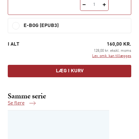
1
E-BOG (EPUB3)
I ALT
160,00 KR.
128,00 kr. ekskl. moms
Lev. omk. kan tillægges
LÆG I KURV
Samme serie
Se flere
Samme serie