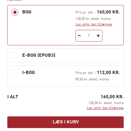
FÅS SOM
ryg og i favn – bygger egen selvfølelse og identitet op.
Det
hele
mennesker vokser ud af nære
BOG
160,00 KR.
Pris pr. stk.
-
livssammenhænge, hvori man er ønsket og ikke til
128,00 kr. ekskl. moms
besvær. Alt andet er afsavn, frustration og den sikre vej
Lev. omk. kan tillægges
til et liv i vanskeligheder.
1
Jean Liedloffs
fascinerende odyssé til Yequanaerne er
ikke romantik for drømmere, men en rejse, det hektiske
E-BOG (EPUB3)
velfærdsmenneske direkte kan lære noget af.
Bogen genudgives nu i Hans Reitzels Forlags serie
I-BOG
112,00 KR.
Pris pr. stk.
-
Klassikere
og udkom første gang på dansk i 1989.
89,60 kr. ekskl. moms
I ALT
160,00 KR.
128,00 kr. ekskl. moms
Lev. omk. kan tillægges
LÆG I KURV