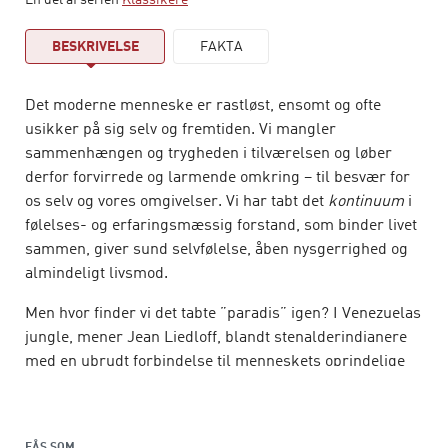
En del af serien
Klassikere
BESKRIVELSE
FAKTA
Det moderne menneske er rastløst, ensomt og ofte
usikker på sig selv og fremtiden. Vi mangler
sammenhængen og trygheden i tilværelsen og løber
derfor forvirrede og larmende omkring – til besvær for
os selv og vores omgivelser. Vi har tabt det
kontinuum
i
følelses- og erfaringsmæssig forstand, som binder livet
sammen, giver sund selvfølelse, åben nysgerrighed og
almindeligt livsmod.
Men hvor finder vi det tabte ”paradis” igen? I Venezuelas
jungle, mener Jean Liedloff, blandt stenalderindianere
med en ubrudt forbindelse til menneskets oprindelige
natur. Det nødvendige
kontinuum
ligger i den glidende
overgang fra fostertilstand til barn, som ”i favn”-
erfaringer giver. Fysisk levende nærvær – på arm, på