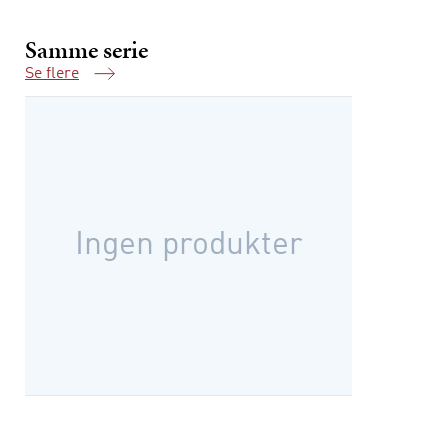
Samme serie
Se flere
Samme serie
Ingen produkter