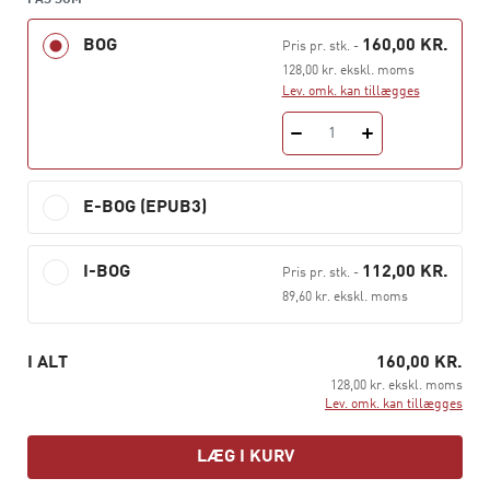
FÅS SOM
ryg og i favn – bygger egen selvfølelse og identitet op.
Det
hele
mennesker vokser ud af nære
BOG
160,00 KR.
Pris pr. stk.
-
livssammenhænge, hvori man er ønsket og ikke til
128,00 kr. ekskl. moms
besvær. Alt andet er afsavn, frustration og den sikre vej
Lev. omk. kan tillægges
til et liv i vanskeligheder.
1
Jean Liedloffs
fascinerende odyssé til Yequanaerne er
ikke romantik for drømmere, men en rejse, det hektiske
E-BOG (EPUB3)
velfærdsmenneske direkte kan lære noget af.
Bogen genudgives nu i Hans Reitzels Forlags serie
I-BOG
112,00 KR.
Pris pr. stk.
-
Klassikere
og udkom første gang på dansk i 1989.
89,60 kr. ekskl. moms
I ALT
160,00 KR.
128,00 kr. ekskl. moms
Lev. omk. kan tillægges
LÆG I KURV