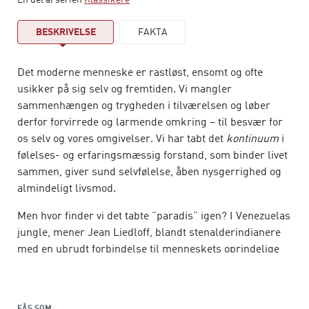
En del af serien
Klassikere
BESKRIVELSE
FAKTA
Det moderne menneske er rastløst, ensomt og ofte
usikker på sig selv og fremtiden. Vi mangler
sammenhængen og trygheden i tilværelsen og løber
derfor forvirrede og larmende omkring – til besvær for
os selv og vores omgivelser. Vi har tabt det
kontinuum
i
følelses- og erfaringsmæssig forstand, som binder livet
sammen, giver sund selvfølelse, åben nysgerrighed og
almindeligt livsmod.
Men hvor finder vi det tabte ”paradis” igen? I Venezuelas
jungle, mener Jean Liedloff, blandt stenalderindianere
med en ubrudt forbindelse til menneskets oprindelige
natur. Det nødvendige
kontinuum
ligger i den glidende
overgang fra fostertilstand til barn, som ”i favn”-
erfaringer giver. Fysisk levende nærvær – på arm, på