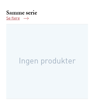
Samme serie
Se flere
Samme serie
Ingen produkter