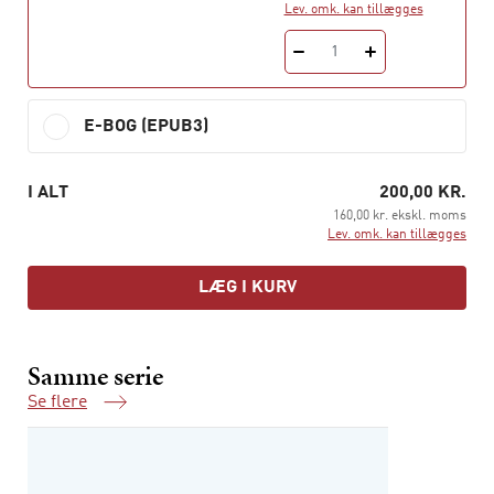
Lev. omk. kan tillægges
1
E-BOG (EPUB3)
I ALT
200,00 KR.
160,00 kr. ekskl. moms
Lev. omk. kan tillægges
LÆG I KURV
Samme serie
Se flere
Samme serie