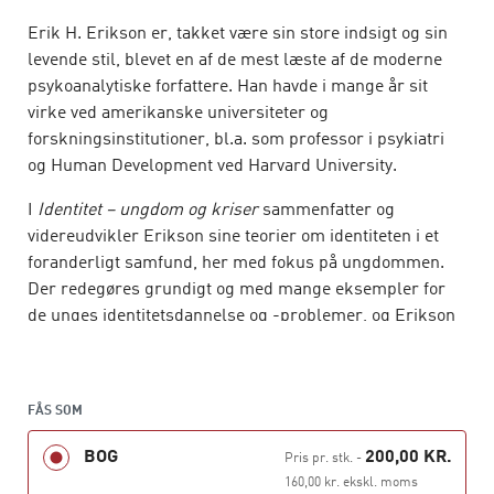
Erik H. Erikson er, takket være sin store indsigt og sin
levende stil, blevet en af de mest læste af de moderne
psykoanalytiske forfattere. Han havde i mange år sit
virke ved amerikanske universiteter og
forskningsinstitutioner, bl.a. som professor i psykiatri
og Human Development ved Harvard University.
I
Identitet – ungdom og kriser
sammenfatter og
videreudvikler Erikson sine teorier om identiteten i et
foranderligt samfund, her med fokus på ungdommen.
Der redegøres grundigt og med mange eksempler for
de unges identitetsdannelse og -problemer, og Erikson
leverer interessante bidrag til en forståelse af såvel
køns- som raceidentitet.
Identitet – ungdom og kriser
FÅS SOM
udkom første gang på
dansk i 1971 og genudgives nu i Hans Reitzels Forlags
BOG
200,00 KR.
Pris pr. stk.
-
serie
Klassikere
.
160,00 kr. ekskl. moms