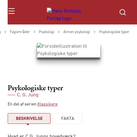
Søg
g
Fagområder
Psykologi
Almen psykologi
Psykologiske typer
Psykologiske typer
C. G. Jung
En del af serien
Klassikere
BESKRIVELSE
FAKTA
Hvad er C.G. Jungs hovedværk?