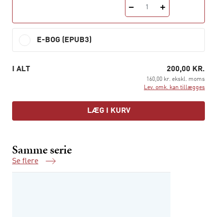
1
Bortset fra et enkelt afsnit udkom
Psykologiske typer
for
første gang på dansk i 1994 og genudgives nu i Hans
Reitzels Forlags serie
Klassikere
.
E-BOG (EPUB3)
I ALT
200,00 KR.
160,00 kr. ekskl. moms
Lev. omk. kan tillægges
LÆG I KURV
Samme serie
Se flere
Samme serie