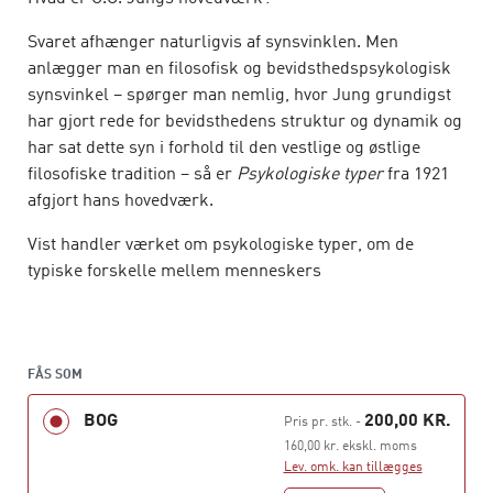
Svaret afhænger naturligvis af synsvinklen. Men
anlægger man en filosofisk og bevidsthedspsykologisk
synsvinkel – spørger man nemlig, hvor Jung grundigst
har gjort rede for bevidsthedens struktur og dynamik og
har sat dette syn i forhold til den vestlige og østlige
filosofiske tradition – så er
Psykologiske typer
fra 1921
afgjort hans hovedværk.
Vist handler værket om psykologiske typer, om de
typiske forskelle mellem menneskers
bevidsthedsorientering, som giver anledning til så
umådelig megen tiltrækning og især frastødning og
fjendskab mennesker imellem. Men med hele sin
indkredsning af modsætningernes forening på en mulig
FÅS SOM
midtervej bryder værket med dagsaktualitetens
BOG
200,00 KR.
Pris pr. stk.
-
selvtilstrækkelighed og tager læseren med ind i en
160,00 kr. ekskl. moms
formidabel
samtale
med dem i fortiden, der vidste
Lev. omk. kan tillægges
bedre. Værket er i sig selv en
proces
.