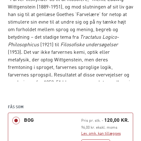
Wittgenstein (1889-1951), og mod slutningen af sit liv gav
han sig til at genlæse Goethes ’Farvelære’ for netop at
stimulere sin evne til at undre sig og på ny tænke højt
om forholdet mellem sprog og mening, begreb og
betydning – det stadige tema fra
Tractatus Logico-
Philosophicus
(1921) til
Filosofiske undersøgelser
(1953). Det var ikke farvernes kemi, optik eller
metafysik, der optog Wittgenstein, men deres
fremtoning i sproget, farvernes sproglige logik,
farvernes sprogspil. Resultatet af disse overvejelser og
sonderinger fra 1950-51 blev senere samlet og udkom i
1977 som
Bemærkninger om farverne
, og de giver i sig
selv et fantastisk indblik i Wittgensteins særlige måde at
filosofere på – legende og krævende, tøvende og
FÅS SOM
afklarende. Her oversat af Irmelin Mai Møller og med
BOG
120,00 KR.
indledning af Anne-Marie Christensen.
Pris pr. stk.
-
96,00 kr. ekskl. moms
Bemærkninger om farverne
udkom første gang på
Lev. omk. kan tillægges
dansk i 1988 og genudgives nu i Hans Reitzels Forlags