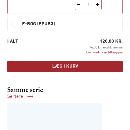
1
serie
Klassikere
.
E-BOG (EPUB3)
I ALT
120,00 KR.
96,00 kr. ekskl. moms
Lev. omk. kan tillægges
LÆG I KURV
Samme serie
Se flere
Samme serie