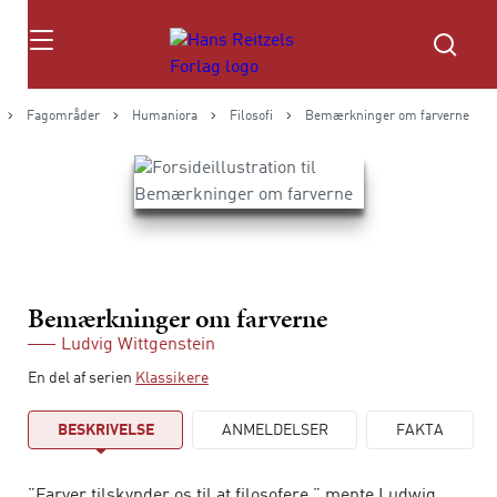
Søg
Fagområder
Humaniora
Filosofi
Bemærkninger om farverne
Bemærkninger om farverne
Ludvig Wittgenstein
En del af serien
Klassikere
BESKRIVELSE
ANMELDELSER
FAKTA
”Farver tilskynder os til at filosofere,” mente Ludwig