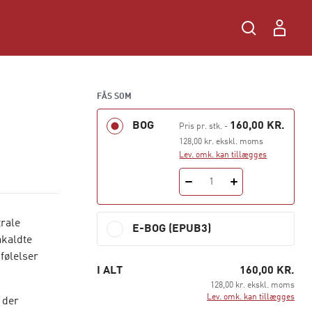
FÅS SOM
BOG
160,00 KR.
Pris pr. stk.
-
128,00 kr. ekskl. moms
Lev. omk. kan tillægges
1
trale
E-BOG (EPUB3)
åkaldte
følelser
I ALT
160,00 KR.
128,00 kr. ekskl. moms
Lev. omk. kan tillægges
 der