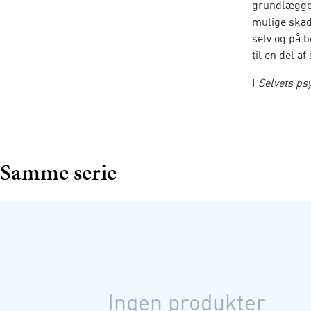
grundlæggen
mulige skade
selv og på b
til en del af 
I
Selvets ps
grundbegrebe
terapeutiske
arbejde med
Selvets psy
Samme serie
Forlags ser
Ingen produkter