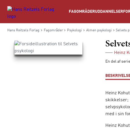
Søg
FAGOMRÅDER
UDDANNELSER
FOR
Hans Reitzels Forlag
Fagområder
Psykologi
Almen psykologi
Selvets p
Selvet
Heinz K
En del af ser
BESKRIVELS
Heinz Kohut 
skikkelser;
selvpsykolo
med i sin fo
Heinz Kohut