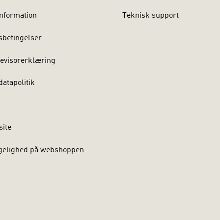
nformation
Teknisk support
sbetingelser
evisorerklæring
atapolitik
site
gelighed på webshoppen