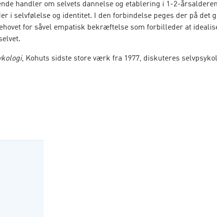
de handler om selvets dannelse og etablering i 1-2-årsaldere
r i selvfølelse og identitet. I den forbindelse peges der på det 
ehovet for såvel empatisk bekræftelse som forbilleder at ideali
selvet.
ykologi
, Kohuts sidste store værk fra 1977, diskuteres selvpsyko
r i forhold til dels teoretiske problemstillinger, dels en rækk
 opgaver. Centralt står teorien om det bipolære selv og det anal
 narcissistiske personlighedsforstyrrelser.
kologi
udkom første gang på dansk i 1990 og genudgives nu i Han
ie
Klassikere
.