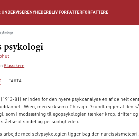
NYHEDER
BLIV FORFATTER
FORFATTERE
 UNDERVISERE
sykologi
s psykologi
ohut
ien
Klassikere
E
FAKTA
(1913-81) er inden for den nyere psykoanalyse en af de helt cen
 uddannet i Wien, men virksom i Chicago. Grundlægger af den s
gi, som i modsætning til egopsykologien tænker krop, drifter og 
rståelse af sindet og personligheden.
s arbejde med selvpsykologien ligger bag den narcissismeteori,