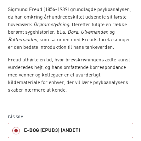
Sigmund Freud (1856-1939) grundlagde psykoanalysen,
da han omkring århundredeskiftet udsendte sit første
hovedværk
Drømmetydning
. Derefter fulgte en række
berømt sygehistorier, bl.a.
Dora
,
Ulvemanden
og
Rottemanden
, som sammen med Freuds forelæsninger
er den bedste introduktion til hans tankeverden.
Freud tilhørte en tid, hvor brevskrivningens ædle kunst
vurderedes højt, og hans omfattende korrespondance
med venner og kollegaer er et uvurderligt
kildemateriale for enhver, der vil lære psykoanalysens
skaber nærmere at kende.
I kærestebrevene til Martha er Freud den utålmodige,
fyrige elsker, i brevene til sine kollegaer den
skarpsindige analytiker, og over for en række af tidens
FÅS SOM
store kunstnere den ydmyge beundrer af deres værker.
E-BOG (EPUB3) (ANDET)
Freuds breve er en æstetisk oplevelse. Han elskede at