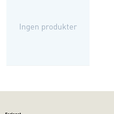
introduktion til Schmitts œuvre ved Lars Bo Kaspersen,
lektor ved Sociologisk Institut, Københavns Universitet.
Ingen produkter