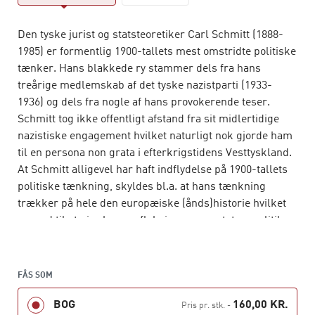
Den tyske jurist og statsteoretiker Carl Schmitt (1888-
1985) er formentlig 1900-tallets mest omstridte politiske
tænker. Hans blakkede ry stammer dels fra hans
treårige medlemskab af det tyske nazistparti (1933-
1936) og dels fra nogle af hans provokerende teser.
Schmitt tog ikke offentligt afstand fra sit midlertidige
nazistiske engagement hvilket naturligt nok gjorde ham
til en persona non grata i efterkrigstidens Vesttyskland.
At Schmitt alligevel har haft indflydelse på 1900-tallets
politiske tænkning, skyldes bl.a. at hans tænkning
trækker på hele den europæiske (ånds)historie hvilket
er med til at give hans refleksioner over stat og politik
autoritet.
Skriftet
Det politiskes begreb
betragtes som et af
FÅS SOM
Schmitts hovedværker, og det foreligger nu for første
gang i dansk oversættelse. Hans tese er at begreber
BOG
160,00 KR.
Pris pr. stk.
-