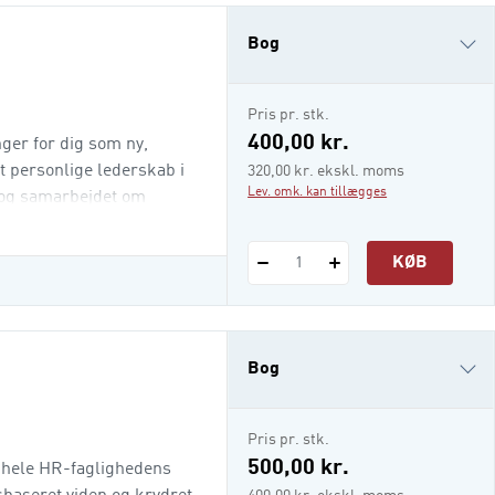
Bog
e-bog (epub3)
Pris pr. stk.
i-bog
400,00 kr.
er for dig som ny,
t personlige lederskab i
320,00 kr. ekskl. moms
Lev. omk. kan tillægges
 og samarbejdet om
erliv, hvor du tager vare
delse er bygget op om 5
KØB
1
Bog
e-bog (epub3)
Pris pr. stk.
i-bog
500,00 kr.
 hele HR-faglighedens