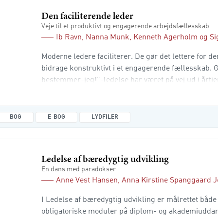
Den faciliterende leder
Veje til et produktivt og engagerende arbejdsfællesskab
Ib Ravn
,
Nanna Munk
,
Kenneth Agerholm
og
Si
Moderne ledere faciliterer. De gør det lettere for 
bidrage konstruktivt i et engagerende fællesskab
bestemmer-jeg!”-ledelse har været på vej ud i årtie
involveres, bruge deres faglighed og være aktører i
mange ledere falder i den modsatte grøft med retn
synes-I-selv?”-ledelse. Den faciliterende leder vise
BOG
E-BOG
LYDFILER
Ledelse af bæredygtig udvikling
En dans med paradokser
Anne Vest Hansen
,
Anna Kirstine Spanggaard 
I Ledelse af bæredygtig udvikling er målrettet både
obligatoriske moduler på diplom- og akademiuddan