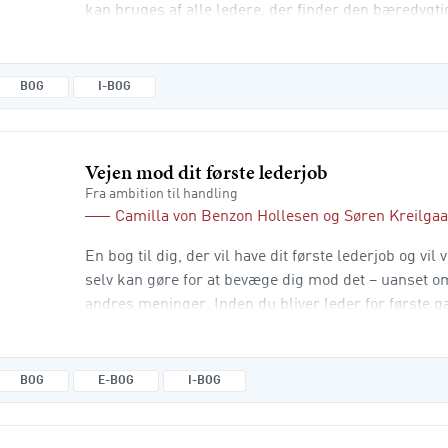
kan bruges af alle ledere, der finder den bæredygt
og har brug for nye redskaber og metoder, og sætte
kerneområder inden for ledelse – nemlig strategi, o
lederskab. På hvert område gennemgås en r
BOG
I-BOG
Vejen mod dit første lederjob
Fra ambition til handling
Camilla von Benzon Hollesen
og
Søren Kreilga
En bog til dig, der vil have dit første lederjob og vil
selv kan gøre for at bevæge dig mod det – uanset
andres meninger. Inden du bliver leder for første g
indtryk af, hvad det indebærer, og hvad du skal. Me
meget mere i stillingen som leder, end hvad der står
denne bog vil du blive præsente
BOG
E-BOG
I-BOG