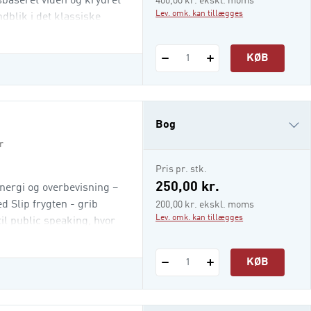
gsbaseret viden og krydret
400,00 kr. ekskl. moms
Lev. omk. kan tillægges
dblik i det klassiske
 for hvordan HR-hjulets
ordan du skaber strategisk
KØB
1
Bog
r
e-bog (epub3)
Pris pr. stk.
i-bog
250,00 kr.
 energi og overbevisning –
 Slip frygten - grib
200,00 kr. ekskl. moms
Lev. omk. kan tillægges
il public speaking, hvor
t til dit publikum, får
, hvordan du bruger dit
KØB
1