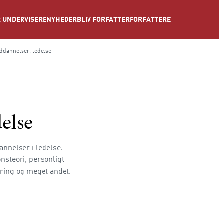
NYHEDER
BLIV FORFATTER
FORFATTERE
 UNDERVISERE
dannelser, ledelse
else
annelser i ledelse.
nsteori, personligt
ering og meget andet.