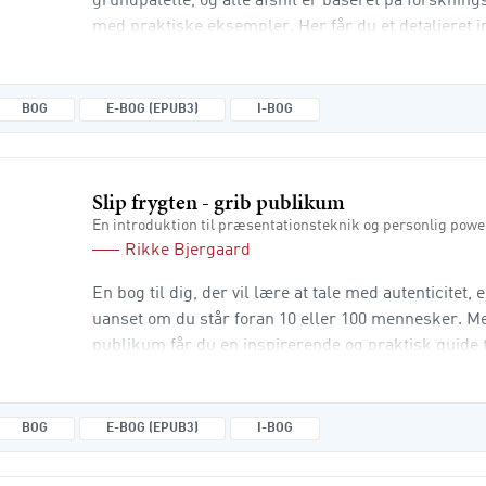
grundpalette, og alle afsnit er baseret på forsknin
med praktiske eksempler. Her får du et detaljeret in
HR-hjul og de omverdensfaktorer, der er afgørende
aktiviteter skal tilrettelægges. Bogen viser dig, hv
udvikling og værdi i o
BOG
E-BOG (EPUB3)
I-BOG
Slip frygten - grib publikum
En introduktion til præsentationsteknik og personlig powe
Rikke Bjergaard
En bog til dig, der vil lære at tale med autenticitet,
uanset om du står foran 10 eller 100 mennesker. Med
publikum får du en inspirerende og praktisk guide t
du lærer, hvordan du skaber forbundethed og kontak
struktur og klarhed i dine oplæg og præsentationer
kropssprog og din
BOG
E-BOG (EPUB3)
I-BOG