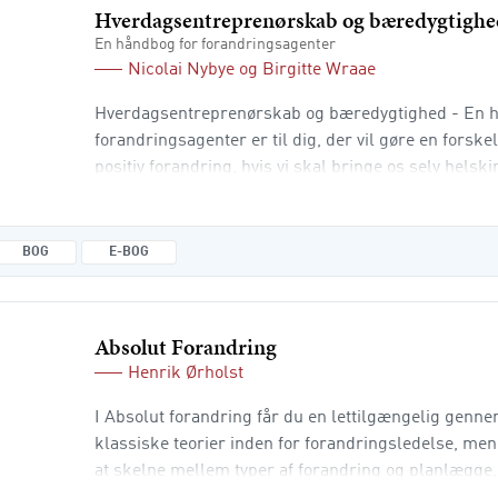
Hverdagsentreprenørskab og bæredygtigh
En håndbog for forandringsagenter
Nicolai Nybye
og
Birgitte Wraae
Hverdagsentreprenørskab og bæredygtighed - En 
forandringsagenter er til dig, der vil gøre en forske
positiv forandring, hvis vi skal bringe os selv hels
klimakrisen og du leder efter redskaber, der kan bru
forfølge de bæredygtige muligheder. Bogen er tænk
kan anvendes alle steder h
BOG
E-BOG
Absolut Forandring
Henrik Ørholst
I Absolut forandring får du en lettilgængelig genne
klassiske teorier inden for forandringsledelse, men
at skelne mellem typer af forandring og planlægg
virksomhed og leder skal sætte ind. I den sammen