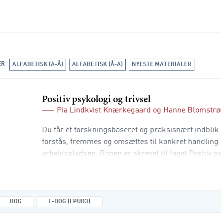
ER
ALFABETISK (A-Å)
ALFABETISK (Å-A)
NYESTE MATERIALER
Positiv psykologi og trivsel
Pia Lindkvist Knærkegaard
og
Hanne Blomstr
Du får et forskningsbaseret og praksisnært indblik 
forstås, fremmes og omsættes til konkret handling 
arbejdspladsen. Bogen er skrevet til faget Positiv ps
akademiuddannelsen i ledelse, men henvender sig o
professionelle, konsulenter og studerende, der ønsk
vidensgrundlag og brugbare redskaber til at arbej
BOG
E-BOG (EPUB3)