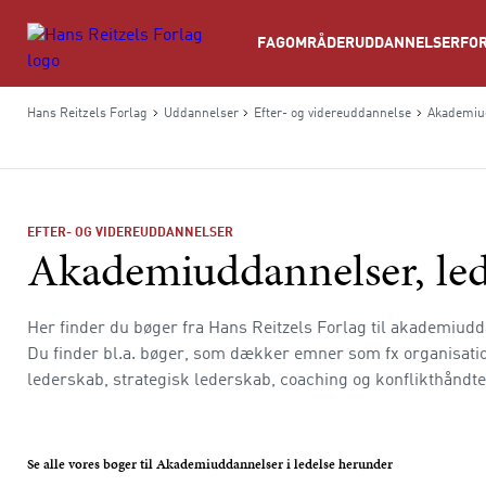
Søg
FAGOMRÅDER
UDDANNELSER
FOR
Hans Reitzels Forlag
Uddannelser
Efter- og videreuddannelse
Akademiud
EFTER- OG VIDEREUDDANNELSER
Akademiuddannelser, led
Her finder du bøger fra Hans Reitzels Forlag til akademiudd
Du finder bl.a. bøger, som dækker emner som fx organisatio
lederskab, strategisk lederskab, coaching og konflikthåndt
Se alle vores bøger til Akademiuddannelser i ledelse herunder