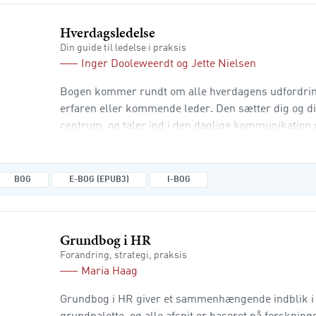
Hverdagsledelse
Din guide til ledelse i praksis
Inger Dooleweerdt
og
Jette Nielsen
Bogen kommer rundt om alle hverdagens udfordring
erfaren eller kommende leder. Den sætter dig og di
centrum, og taler ind i den daglige kommunikation
opgaveløsningen. Du får inspiration til at leve et led
både på dig selv og dine medarbejdere. Hverdagsle
centrale spørgsmål, du kan still
BOG
E-BOG (EPUB3)
I-BOG
Grundbog i HR
Forandring, strategi, praksis
Maria Haag
Grundbog i HR giver et sammenhængende indblik i