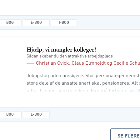
fokus på forholdet mellem topledelse, mellemledel
medarbejderne i både planlægning og eksekvering 
BOG
E-BOG
I-BOG
Hjælp, vi mangler kolleger!
Sådan skaber du den attraktive arbejdsplads
Christian Qvick
,
Claus Elmholdt
og
Cecilie Sch
Jobopslag uden ansøgere. Stor personalegennemstrø
store dele af de ansatte snart skal pensioneres. A
udfordringer, som danske ledere må forholde sig til
mangel på kompetent arbejdskraft. Problemstillin
helt centrale spørgsmål: Hvordan kan din organisat
en attraktiv arbejdsplads, som tilt
BOG
E-BOG
SE FLERE