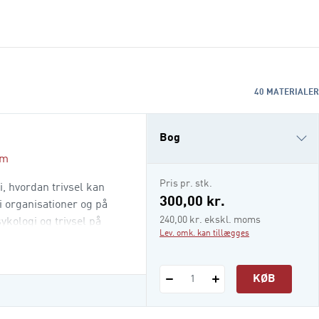
40
MATERIALER
Bog
øm
e-bog (epub3)
Pris pr. stk.
i, hvordan trivsel kan
300,00 kr.
i organisationer og på
240,00 kr. ekskl. moms
ykologi og trivsel på
Lev. omk. kan tillægges
gså til ledere, HR-
er et solidt
de
KØB
1