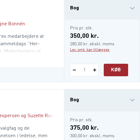
Bog
gne Bonnén
e-bog
Pris pr. stk.
Lydfiler
350,00 kr.
deres medarbejdere at
. Gammeldags ”Her-
280,00 kr. ekskl. moms
Lev. omk. kan tillægges
r. Medarbejdere vil
 eget arbejdsliv. Men
ingsløs og vag ”Hvad-
KØB
1
r en tredje
Bog
Jespersen
og
Suzette Rosvang Andersen
i-bog
Pris pr. stk.
375,00 kr.
 valgfag og de
nelsen i ledelse, men
300,00 kr. ekskl. moms