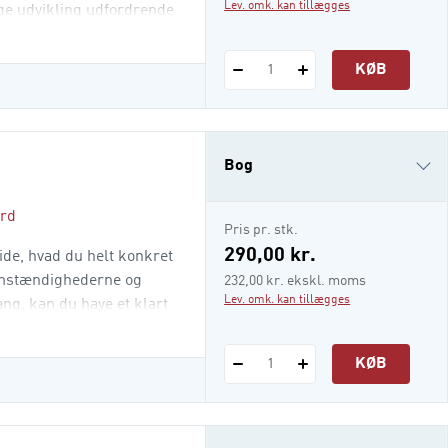
Lev. omk. kan tillægges
ige udvikling udfordrende
r fokus på tre
rganisation og personligt
KØB
1
Bog
ard
e-bog
Pris pr. stk.
i-bog
290,00 kr.
 vide, hvad du helt konkret
 omstændighederne og
232,00 kr. ekskl. moms
Lev. omk. kan tillægges
ang, kan du have et klart
n sandheden er, at der er
 i stillingsbetegnelsen. I
KØB
1