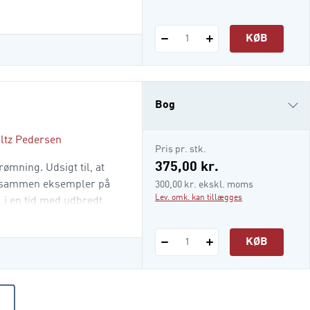
se og inddragelse af
af forandr
KØB
1
Bog
ultz Pedersen
e-bog
Pris pr. stk.
375,00 kr.
mning. Udsigt til, at
lt sammen eksempler på
300,00 kr. ekskl. moms
Lev. omk. kan tillægges
 i en tid med udbredt
gen kan opsummeres i to
ion lykkes med at blive
KØB
1