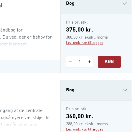
ed
Bog
e-bog
Pris pr. stk.
375,00 kr.
håndbog for
l. Du ved, der er behov for
300,00 kr. ekskl. moms
Lev. omk. kan tillægges
kindet igennem
ges til at finde og
t til undervisning, men
KØB
1
Bog
e-bog
Pris pr. stk.
mgang af de centrale,
i-bog
360,00 kr.
 også nyere værktøjer til
288,00 kr. ekskl. moms
e, hvornår man som
Lev. omk. kan tillægges
hæng er der særskilt