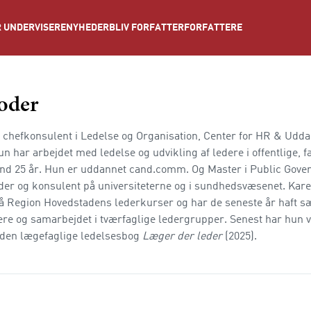
NYHEDER
BLIV FORFATTER
FORFATTERE
 UNDERVISERE
oder
 chefkonsulent i Ledelse og Organisation, Center for HR & Udda
 har arbejdet med ledelse og udvikling af ledere i offentlige, f
end 25 år. Hun er uddannet cand.comm. Og Master i Public Gove
der og konsulent på universiteterne og i sundhedsvæsenet. Kare
å Region Hovedstadens lederkurser og har de seneste år haft sæ
ere og samarbejdet i tværfaglige ledergrupper. Senest har hun 
l den lægefaglige ledelsesbog
Læger der leder
(2025).