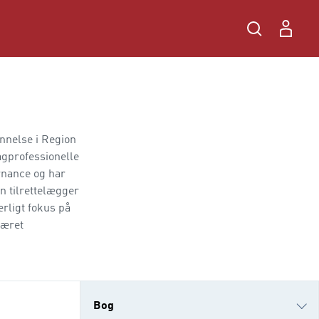
nnelse i Region
agprofessionelle
rnance og har
n tilrettelægger
rligt fokus på
været
Bog