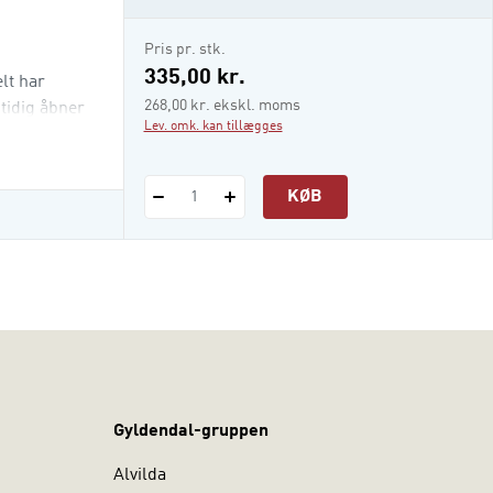
e-bog
Pris pr. stk.
335,00 kr.
lt har
268,00 kr. ekskl. moms
tidig åbner
Lev. omk. kan tillægges
KØB
1
Gyldendal-gruppen
Alvilda