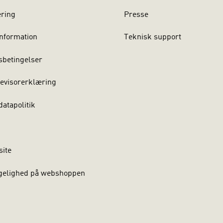
ering
Presse
nformation
Teknisk support
sbetingelser
evisorerklæring
atapolitik
site
gelighed på webshoppen