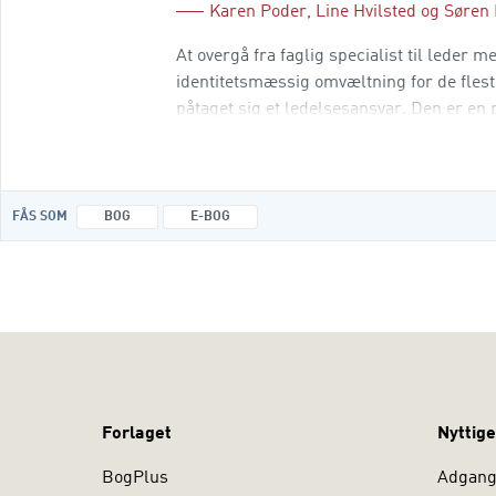
Karen Poder
,
Line Hvilsted
og
Søren
At overgå fra faglig specialist til leder 
identitetsmæssig omvæltning for de flest
påtaget sig et ledelsesansvar. Den er en 
for de vigtige personlige refleksioner, s
FÅS SOM
BOG
E-BOG
Forlaget
Nyttige
BogPlus
Adgang 