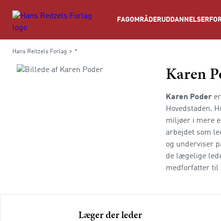
Søg
FAGOMRÅDER
UDDANNELSER
FOR
Hans Reitzels Forlag
*
Karen P
Karen Poder
er
Hovedstaden. Hun
miljøer i mere 
arbejdet som le
og underviser p
de lægelige led
medforfatter ti
Læger der leder