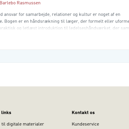
 Barlebo Rasmussen
med ansvar for samarbejde, relationer og kultur er noget af en
e. Bogen er en håndsrækning til læger, der formelt eller uforme
praktisk og letlæst introduktion til ledelseshåndværket, der sam
om kan hjælpe den enkelte med at finde sig
 links
Kontakt os
til digitale materialer
Kundeservice