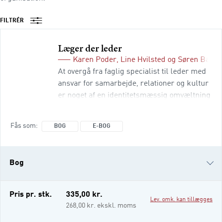
FILTRÉR
Læger der leder
Karen Poder
,
Line Hvilsted
og
Søren Barl
At overgå fra faglig specialist til leder med
ansvar for samarbejde, relationer og kultur
er noget af en identitetsmæssig omvæltning
for de fleste. Bogen er en håndsrækning til
læger, der formelt eller uformelt har
Fås som
BOG
E-BOG
påtaget sig et ledelsesansvar. Den er en
praktisk og letlæst introduktion til
ledelseshåndværket, der samtidig åbner for
Bog
de vigtige personlige refleksioner, som kan
hjælpe den enkelte med at finde sig
e-bog
Pris pr. stk.
335,00 kr.
Lev. omk. kan tillægges
268,00 kr. ekskl. moms