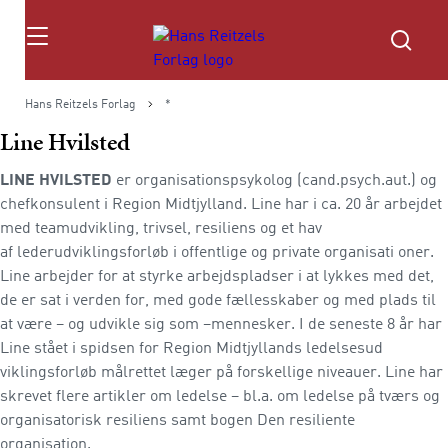
Søg
Hans Reitzels Forlag
*
Line Hvilsted
LINE HVILSTED
er organisationspsykolog (cand.psych.aut.) og
chefkonsulent i Region Midtjylland. Line har i ca. 20 år arbejdet
med teamudvikling, trivsel, resiliens og et hav
af lederudviklingsforløb i offentlige og private organisati oner.
Line arbejder for at styrke arbejdspladser i at lykkes med det,
de er sat i verden for, med gode fællesskaber og med plads til
at være – og udvikle sig som –mennesker. I de seneste 8 år har
Line stået i spidsen for Region Midtjyllands ledelsesud
viklingsforløb målrettet læger på forskellige niveauer. Line har
skrevet flere artikler om ledelse – bl.a. om ledelse på tværs og
organisatorisk resiliens samt bogen Den resiliente
organisation.