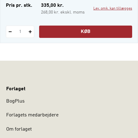
e-bog
Pris pr. stk.
335,00 kr.
Lev. omk. kan tillægges
268,00 kr. ekskl. moms
KØB
1
Forlaget
BogPlus
Forlagets medarbejdere
Om forlaget