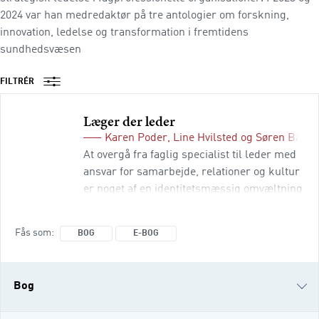
2024 var han medredaktør på tre antologier om forskning,
innovation, ledelse og transformation i fremtidens
sundhedsvæsen
FILTRÉR
Læger der leder
Karen Poder
,
Line Hvilsted
og
Søren Barl
At overgå fra faglig specialist til leder med
ansvar for samarbejde, relationer og kultur
er noget af en identitetsmæssig omvæltning
for de fleste. Bogen er en håndsrækning til
læger, der formelt eller uformelt har
Fås som
BOG
E-BOG
påtaget sig et ledelsesansvar. Den er en
praktisk og letlæst introduktion til
ledelseshåndværket, der samtidig åbner for
Bog
de vigtige personlige refleksioner, som kan
hjælpe den enkelte med at finde sig