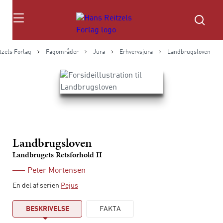
Søg
tzels Forlag
Fagområder
Jura
Erhvervsjura
Landbrugsloven
Landbrugsloven
Landbrugets Retsforhold II
Peter Mortensen
En del af serien
Pejus
BESKRIVELSE
FAKTA