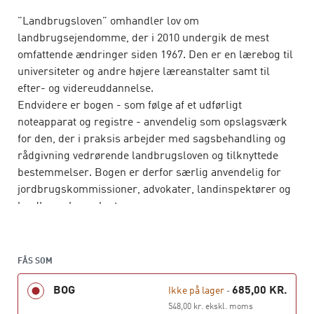
"Landbrugsloven" omhandler lov om
landbrugsejendomme, der i 2010 undergik de mest
omfattende ændringer siden 1967. Den er en lærebog til
universiteter og andre højere læreanstalter samt til
efter- og videreuddannelse.
Endvidere er bogen - som følge af et udførligt
noteapparat og registre - anvendelig som opslagsværk
for den, der i praksis arbejder med sagsbehandling og
rådgivning vedrørende landbrugsloven og tilknyttede
bestemmelser. Bogen er derfor særlig anvendelig for
jordbrugskommissioner, advokater, landinspektører og
landbrugskonsulenter.
Der gives en grundlæggende indføring i
landbrugslovens komplekse regler samt i relevante
bestemmelser i bl.a. planloven, naturbeskyttelsesloven,
FÅS SOM
husdyrgodkendelsesloven, jordfordelingsloven,
BOG
685,00 KR.
randzoneloven og lov om drift af landbrugsjorder.
Ikke på lager
-
548,00 kr. ekskl. moms