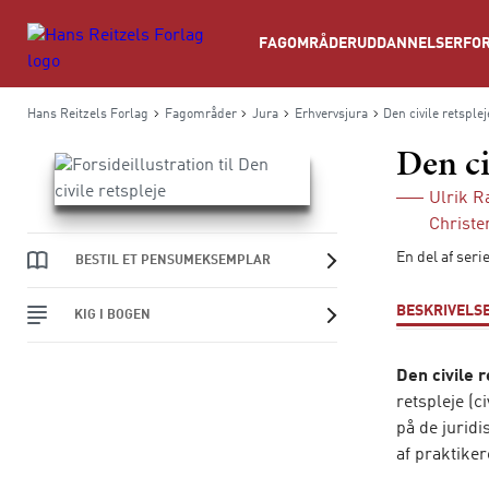
Søg
FAGOMRÅDER
UDDANNELSER
FOR
Hans Reitzels Forlag
Fagområder
Jura
Erhvervsjura
Den civile retsple
Den ci
Ulrik 
Christe
En del af ser
BESTIL ET PENSUMEKSEMPLAR
BESKRIVELS
KIG I BOGEN
Den civile 
retspleje (
på de juridi
af praktiker