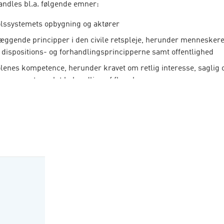
andles bl.a. følgende emner:
lssystemets opbygning og aktører
ggende principper i den civile retspleje, herunder menneskere
 dispositions- og forhandlingsprincipperne samt offentlighed
enes kompetence, herunder kravet om retlig interesse, saglig o
nce samt samlet behandling af flere krav
ers behandling, herunder sagens gang i første instans, præklu
else, retsmægling, den forenklede proces, inkassoproces, forb
kære og sagsomkostninger
herunder bevisførelse og bevisbedømmelse, parts- og vidneforkl
 og sagkyndig medvirken
t og retskraft
skow Bang-Pedersen er professor på Københavns Universitet.
nd Christensen er professor på Aarhus Universitet.