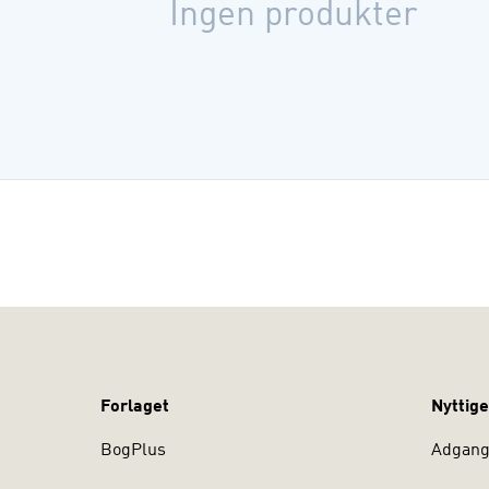
Clement Sal
Ingen produkter
Forlaget
Nyttige
BogPlus
Adgang 