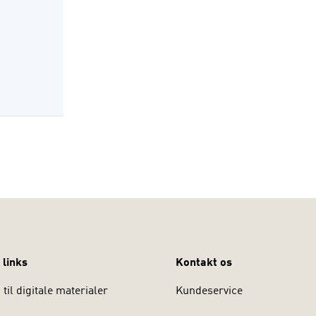
ung Petersen er professor på Københavns Universitet.
 links
Kontakt os
til digitale materialer
Kundeservice