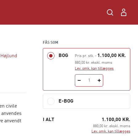
FÅS SOM
BOG
1.100,00 KR.
 Højlund
Pris pr. stk.
-
880,00 kr. ekskl. moms
Lev. omk. kan tillægges
1
E-BOG
n civile
n anvendes
I ALT
1.100,00 KR.
ve anvendt
880,00 kr. ekskl. moms
Lev. omk. kan tillægges