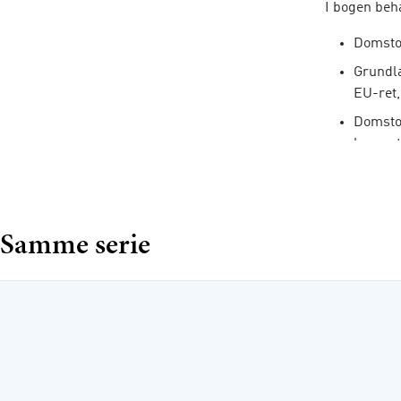
I bogen beh
Domsto
Grundlæ
EU-ret,
Domstol
kompete
Retssag
udebliv
anke, 
Samme serie
Bevis, 
edition
Voldgif
Ulrik Ramme
Lasse Højlu