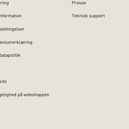
ering
Presse
nformation
Teknisk support
sbetingelser
evisorerklæring
atapolitik
site
gelighed på webshoppen