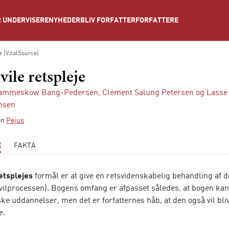
NYHEDER
BLIV FORFATTER
FORFATTERE
 UNDERVISERE
je (VitalSource)
vile retspleje
Rammeskow Bang-Pedersen
,
Clement Salung Petersen
og
Lasse
nsen
ien
Pejus
E
FAKTA
retsplejes
formål er at give en retsvidenskabelig behandling af de
civilprocessen). Bogens omfang er afpasset således, at bogen ka
ske uddannelser, men det er forfatternes håb, at den også vil bli
e.