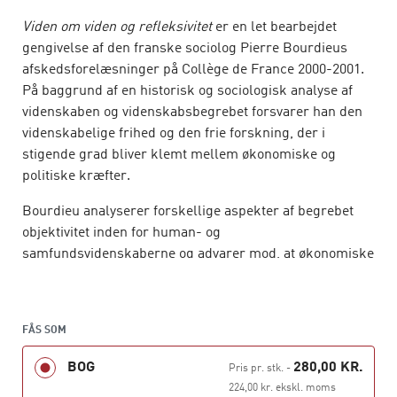
Viden om viden og refleksivitet
er en let bearbejdet
gengivelse af den franske sociolog Pierre Bourdieus
afskedsforelæsninger på Collège de France 2000-2001.
På baggrund af en historisk og sociologisk analyse af
videnskaben og videnskabsbegrebet forsvarer han den
videnskabelige frihed og den frie forskning, der i
stigende grad bliver klemt mellem økonomiske og
politiske kræfter.
Bourdieu analyserer forskellige aspekter af begrebet
objektivitet inden for human- og
samfundsvidenskaberne og advarer mod, at økonomiske
interesser får stadig større indflydelse, og at grænsen
mellem universiteternes grundforskning og den
anvendte forskning udviskes. Bogen slutter med et
FÅS SOM
spændende kapitel, ”udkast til en selvanalyse”, hvor
forskeren for første gang kommer systematisk ind på
BOG
280,00 KR.
Pris pr. stk.
-
personen Bourdieu.
224,00 kr. ekskl. moms