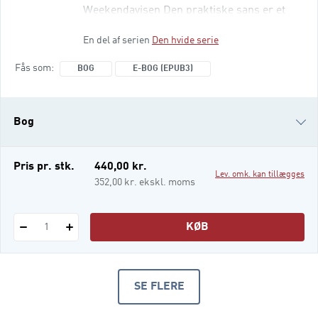
Weekendavisen Den praktiske sans er et
helt centralt værk i Bourdieus store
En del af serien
Den hvide serie
produktion. Her beskriver han den
afgørende forskel mellem en
Fås som
BOG
E-BOG (EPUB3)
befolkningsgruppes umiddelbare forståelse
af deres verden og den antropologisk
Bog
e-bog (epub3)
Pris pr. stk.
440,00 kr.
Lev. omk. kan tillægges
352,00 kr. ekskl. moms
KØB
1
SE FLERE
PRODUKTER