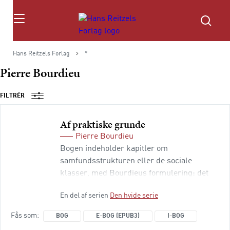
Søg
Hans Reitzels Forlag
*
Pierre Bourdieu
FILTRÉR
Af praktiske grunde
Pierre Bourdieu
Bogen indeholder kapitler om
samfundsstrukturen eller de sociale
klasser, med Bourdieus formulering: det
sociale rum; om uddannelsessociologien -
En del af serien
Den hvide serie
hos Bourdieu: fordelingen af den kulturelle
kapital inden for det sociale rum; om
Fås som
BOG
E-BOG (EPUB3)
I-BOG
litteratursociologien, som Bourdieu kalder