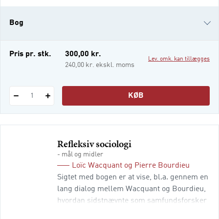
videnskaben om kunstværker; og om
solidaritet eller egoisme som baggrund for
Bog
handlinger. Oversat fra fransk efter Raisons
pratiq
e-bog (epub3) (Andet)
Pris pr. stk.
300,00 kr.
Lev. omk. kan tillægges
e-bog (epub3) (Andet)
240,00 kr. ekskl. moms
i-bog
KØB
1
Refleksiv sociologi
- mål og midler
Loïc Wacquant
og
Pierre Bourdieu
Sigtet med bogen er at vise, bl.a. gennem en
lang dialog mellem Wacquant og Bourdieu,
hvordan sidstnævnte som samfundsforsker
tænker sine begreber ind i en metode og