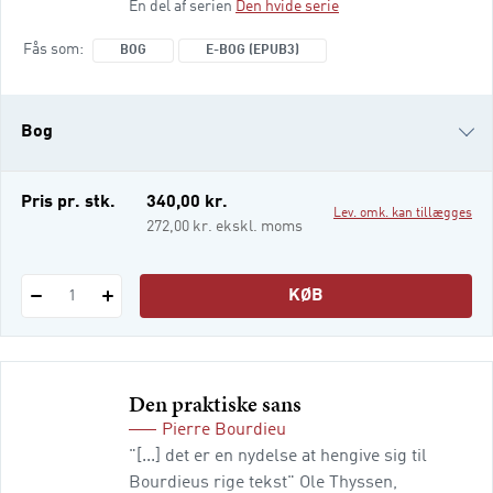
En del af serien
Den hvide serie
knytter dem sammen i en konkret praksis.
Oversat fra fransk efter Reponse af Henning
Fås som
BOG
E-BOG (EPUB3)
Silberbrandt.
Bog
e-bog (epub3)
Pris pr. stk.
340,00 kr.
Lev. omk. kan tillægges
272,00 kr. ekskl. moms
KØB
1
Den praktiske sans
Pierre Bourdieu
"[...] det er en nydelse at hengive sig til
Bourdieus rige tekst" Ole Thyssen,