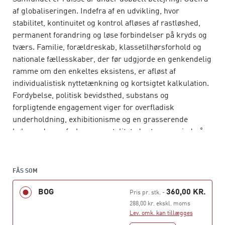
af globaliseringen. Indefra af en udvikling, hvor
stabilitet, kontinuitet og kontrol afløses af rastløshed,
permanent forandring og løse forbindelser på kryds og
tværs. Familie, forældreskab, klassetilhørsforhold og
nationale fællesskaber, der før udgjorde en genkendelig
ramme om den enkeltes eksistens, er afløst af
individualistisk nyttetænkning og kortsigtet kalkulation.
Fordybelse, politisk bevidsthed, substans og
forpligtende engagement viger for overfladisk
underholdning, exhibitionisme og en grasserende
købmands- og forbrugsmentalitet, der trænger ind på
stadig flere af livets områder.
Det belejrede samfund
er en skarp, kritisk og sine
FÅS SOM
steder dyster analyse af den flydende modernitet, hvor
national- og velfærdsstaterne er kommet under pres.
BOG
360,00 KR.
Pris pr. stk.
-
Bauman slår til lyd for en genoplivelse af politikken med
288,00 kr. ekskl. moms
borgeren – ikke forbrugeren – i centrum. Den
Lev. omk. kan tillægges
teknologiske og økonomiske udvikling lader sig ikke