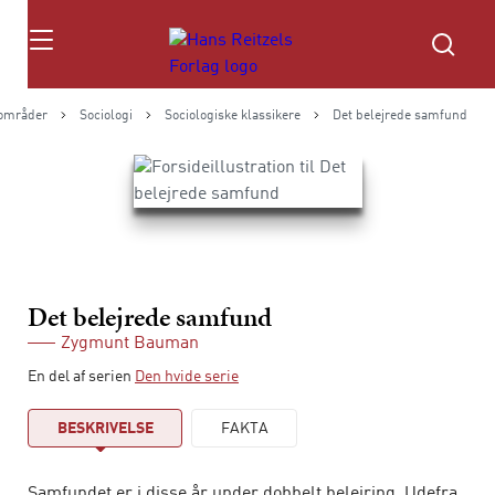
Søg
områder
Sociologi
Sociologiske klassikere
Det belejrede samfund
Det belejrede samfund
Zygmunt Bauman
En del af serien
Den hvide serie
BESKRIVELSE
FAKTA
Samfundet er i disse år under dobbelt belejring. Udefra