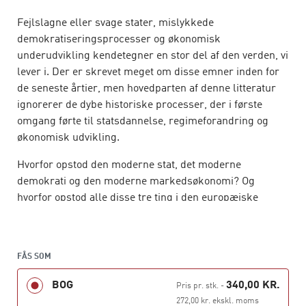
Fejlslagne eller svage stater, mislykkede
demokratiseringsprocesser og økonomisk
underudvikling kendetegner en stor del af den verden, vi
lever i. Der er skrevet meget om disse emner inden for
de seneste årtier, men hovedparten af denne litteratur
ignorerer de dybe historiske processer, der i første
omgang førte til statsdannelse, regimeforandring og
økonomisk udvikling.
Hvorfor opstod den moderne stat, det moderne
demokrati og den moderne markedsøkonomi? Og
hvorfor opstod alle disse tre ting i den europæiske
kulturkreds – og ikke i Østasien, på det indiske
subkontinent eller i Mellemøsten?
Denne bog går til roden i forsøget på at besvare disse
FÅS SOM
spørgsmål. Bogen indkredser, hvorfor Europa og Asien
BOG
340,00 KR.
Pris pr. stk.
-
fra naturens hånd måtte distancere verdens øvrige
272,00 kr. ekskl. moms