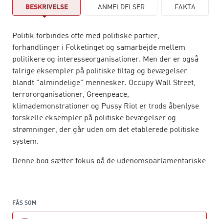
BESKRIVELSE
ANMELDELSER
FAKTA
Politik forbindes ofte med politiske partier,
forhandlinger i Folketinget og samarbejde mellem
politikere og interesseorganisationer. Men der er også
talrige eksempler på politiske tiltag og bevægelser
blandt "almindelige" mennesker. Occupy Wall Street,
terrororganisationer, Greenpeace,
klimademonstrationer og Pussy Riot er trods åbenlyse
forskelle eksempler på politiske bevægelser og
strømninger, der går uden om det etablerede politiske
system.
Denne bog sætter fokus på de udenomsparlamentariske
politiske fænomener, som udgør et underbelyst emne i
studiet af politik. Hvad kendetegner denne type
fænomener? Hvor udbredte er de, og hvordan har
FÅS SOM
udviklingen været på området? Og ikke mindst: Har