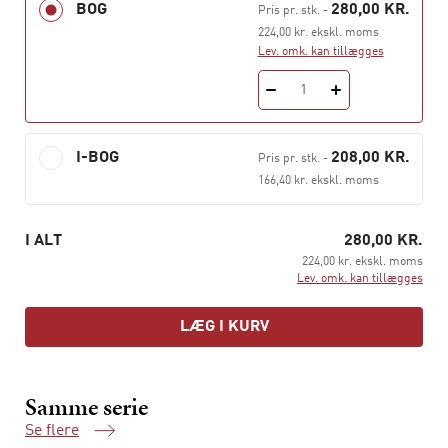
politisk protest, aktivisme og sociale bevægelser en reel
BOG
280,00 KR.
Pris pr. stk.
-
betydning for de politiske systemer, eller er der tale om
224,00 kr. ekskl. moms
krusninger på overfladen, som dybest set ikke gør
Lev. omk. kan tillægges
nogen forskel?
1
Lasse Lindekilde og Thomas Olesen er lektorer ved
Institut for Statskundskab, AU.
I-BOG
208,00 KR.
Pris pr. stk.
-
166,40 kr. ekskl. moms
I ALT
280,00 KR.
224,00 kr. ekskl. moms
Lev. omk. kan tillægges
LÆG I KURV
Samme serie
Se flere
Samme serie