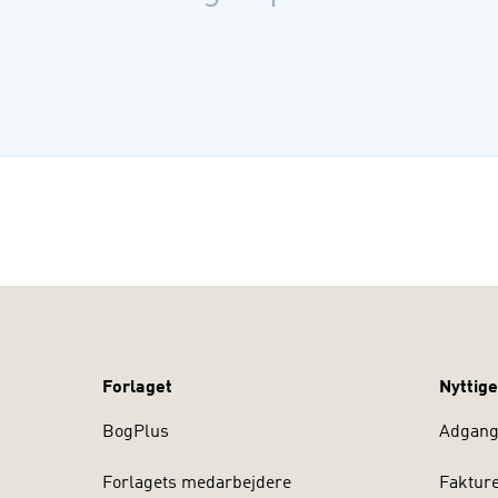
Interes
Politis
Politis
Nye med
Redigeret a
Forlaget
Nyttige
BogPlus
Adgang 
Forlagets medarbejdere
Faktur