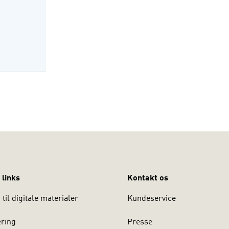
seorganisationer og medier
k aktivisme
ke skandaler
ier og offentlighed
f Thomas Olesen, lektor i statskundskab på Aarhus Universitet.
 links
Kontakt os
til digitale materialer
Kundeservice
ering
Presse