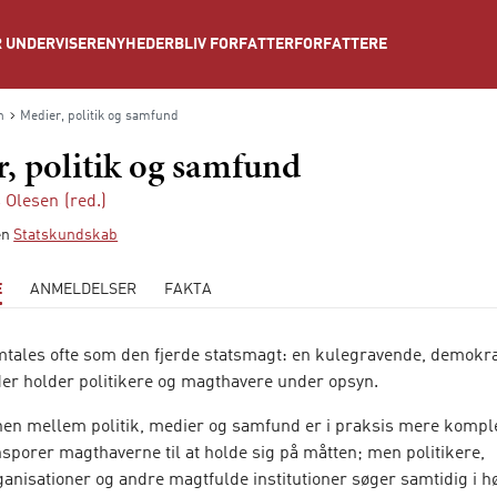
NYHEDER
BLIV FORFATTER
FORFATTERE
 UNDERVISERE
n
Medier, politik og samfund
, politik og samfund
 Olesen
(red.)
ien
Statskundskab
E
ANMELDELSER
FAKTA
tales ofte som den fjerde statsmagt: en kulegravende, demo­kra
 der holder politikere og magthavere under opsyn.
nen mellem politik, medier og samfund er i praksis mere kompl
sporer magthaverne til at holde sig på måtten; men politikere,
anisationer og andre magtfulde institutioner søger samtidig i hø