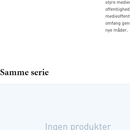
styre medie
offentlighe
medieoffentl
omfang gene
nye måder.
Medier poli
igennem i e
Det da
Samme serie
Mediali
Demokra
Partier
Nyheds
Valgka
Framing
Ingen produkter
Politis