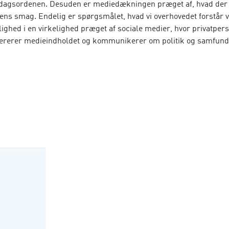
dagsordenen. Desuden er medie­dækningen præget af, hvad der f
dens smag. Endelig er spørgsmålet, hvad vi overhovedet forstår 
ighed i en virkelighed præget af sociale medier, hvor privatperso
rerer medieindholdet og kommunikerer om politik og samfunds
tik og samfund
giver en indføring i mediernes samfundsmæs­sig
n række nedslag:
nske mediesystem
seringen af politik og samfund
ti og offentlighed
ne og medierne
dækning og politik
mpe og medier
 og politisk holdningsdannelse
k deltagelse og viden