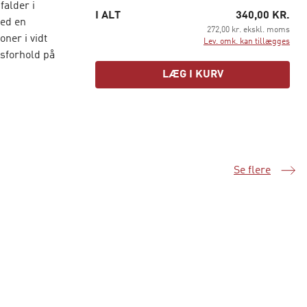
alder i
I ALT
340,00 KR.
ved en
272,00 kr. ekskl. moms
ner i vidt
Lev. omk. kan tillægges
for­hold på
LÆG I KURV
e betydning
Se flere
Samme serie