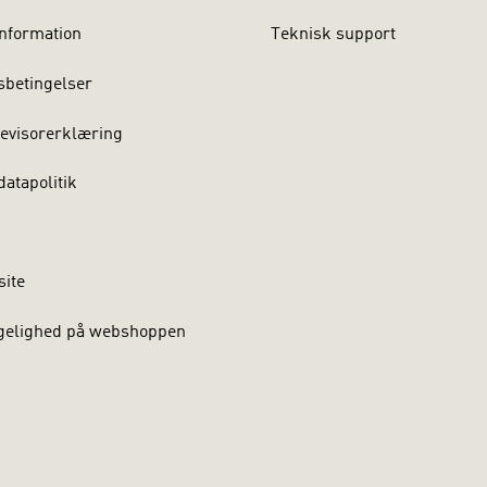
nformation
Teknisk support
sbetingelser
evisorerklæring
atapolitik
site
gelighed på webshoppen