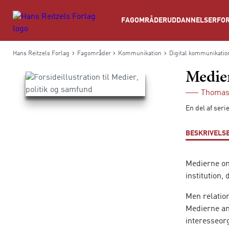
Søg
FAGOMRÅDER
UDDANNELSER
FOR
Hans Reitzels Forlag
Fagområder
Kommunikation
Digital kommunikatio
Medier
Thomas
En del af ser
BESKRIVELS
Medierne om
institution,
Men relatio
Medierne an
interesseorg