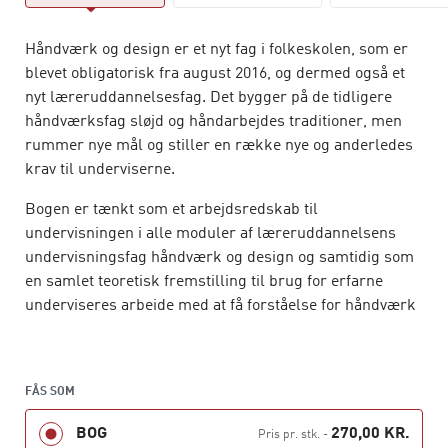
Håndværk og design er et nyt fag i folkeskolen, som er
blevet obligatorisk fra august 2016, og dermed også et
nyt læreruddannelsesfag. Det bygger på de tidligere
håndværksfag sløjd og håndarbejdes traditioner, men
rummer nye mål og stiller en række nye og anderledes
krav til underviserne.
Bogen er tænkt som et arbejdsredskab til
undervisningen i alle moduler af læreruddannelsens
undervisningsfag håndværk og design og samtidig som
en samlet teoretisk fremstilling til brug for erfarne
underviseres arbejde med at få forståelse for håndværk
og design som et nyt fag i skolen.
Med udgangspunkt i generelle didaktiske kategorier
behandler bogens kapitler det nye fags områder og
FÅS SOM
relaterer dem til det aktuelle lovgrundlag. Bogen
BOG
270,00 KR.
Pris pr. stk.
-
rummer kapitler om bl.a. mål og evaluering –