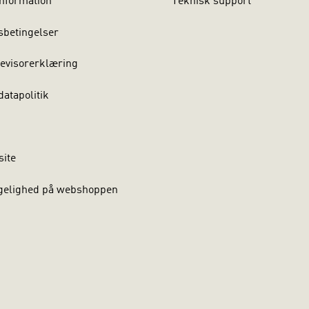
nformation
Teknisk support
sbetingelser
evisorerklæring
atapolitik
site
gelighed på webshoppen