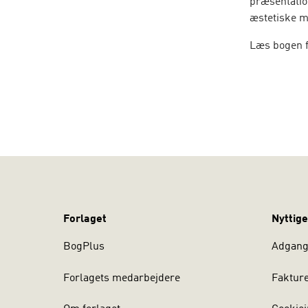
præsentatio
æstetiske m
Læs bogen fr
Forlaget
Nyttige
BogPlus
Adgang 
Forlagets medarbejdere
Faktur