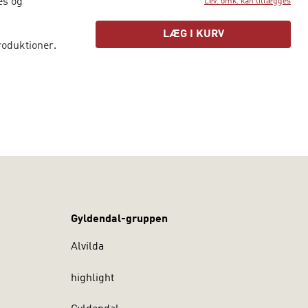
es og
Lev. omk. kan tillægges
LÆG I KURV
roduktioner.
Gyldendal-gruppen
Alvilda
highlight