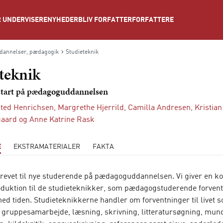
NYHEDER
BLIV FORFATTER
FORFATTERE
 UNDERVISERE
dannelser, pædagogik
Studieteknik
teknik
start på pædagoguddannelsen
sted Henrichsen
,
Margrethe Hjerrild
,
Camilla Andresen
,
Kristia
aard
og
Anne Katrine Rask
E
EKSTRAMATERIALER
FAKTA
revet til nye studerende på pædagoguddannelsen. Vi giver en ko
roduktion til de studieteknikker, som pædagogstuderende forvent
ed tiden. Studieteknikkerne handler om forventninger til livet 
 gruppesamarbejde, læsning, skrivning, litteratursøgning, mund