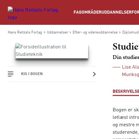
Søg
FAGOMRÅDER
UDDANNELSER
FOR
Hans Reitzels Forlag
Uddannelser
Efter- og videreuddannelse
Diplomud
Studie
Din studie
Lise Al
KIG I BOGEN
Munksg
BESKRIVELS
Bogen er sk
letlæst int
og mestre m
studerende,