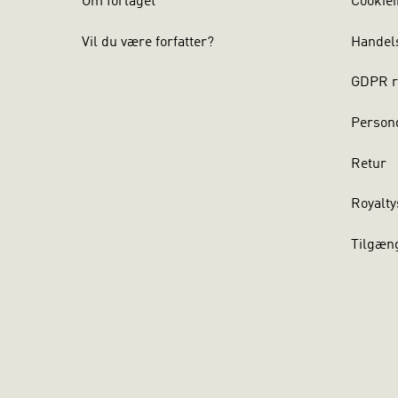
Om forlaget
Cookiei
Vil du være forfatter?
Handel
GDPR r
Persond
Retur
Royalty
Tilgæn