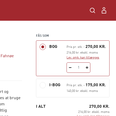
FÅS SOM
BOG
270,00 KR.
Pris pr. stk.
-
216,00 kr. ekskl. moms
n Fahnøe
Lev. omk. kan tillægges
1
I-BOG
175,00 KR.
Pris pr. stk.
-
140,00 kr. ekskl. moms
rt og
es at bruge
som
I ALT
270,00 KR.
tlig
216,00 kr. ekskl. moms