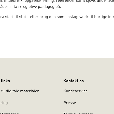
n, kildekritik, opgaveskrivning, referencer samt sjove, anderled
åder at lære og blive pædagog på.
a start til slut – eller brug den som opslagsværk til hurtige int
 links
Kontakt os
til digitale materialer
Kundeservice
ering
Presse