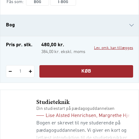
Fås som
BOG
I-BOG
spørgsmål – og flere til. Den er skrevet med
særligt henblik på specialiseringen i social-
og specialpædagogik på
Bog
pædagoguddannelsen, men er også aktuel
at anvende på kandidat-, m
i-bog
Pris pr. stk.
480,00 kr.
Lev. omk. kan tillægges
384,00 kr. ekskl. moms
KØB
1
Studieteknik
Din studiestart på pædagoguddannelsen
Lise Alsted Henrichsen
,
Margrethe Hjerril
Bogen er skrevet til nye studerende på
pædagoguddannelsen. Vi giver en kort og
letlæst introduktion til de studieteknikker,