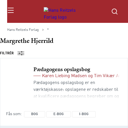
Søg
Hans Reitzels Forlag
*
Margrethe Hjerrild
FILTRÉR
Pædagogens opslagsbog
Karen Liebing Madsen
og
Tim Vikær Ande
Pædagogens opslagsbog er en
værktøjskasse: opslagene er redskaber til
at kvalificere pædagogens begreber om og
handlemuligheder i praksis. Bogen stiller
skarpt på 60 opslag om klassiske og
Fås som
BOG
E-BOG
I-BOG
moderne pædagogiske begreber. Hvert
opslag præsenterer begrebets teoretiske