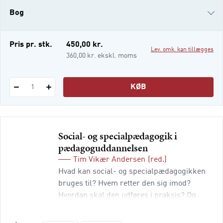
baggrund og dets relevans for pædagogisk
Bog
praksis. Bogens erfarne undervisere,
forfattere og forskere skriver og
e-bog
Pris pr. stk.
450,00 kr.
Lev. omk. kan tillægges
i-bog
360,00 kr. ekskl. moms
KØB
1
Social- og specialpædagogik i
pædagoguddannelsen
Tim Vikær Andersen
(red.)
Hvad kan social- og specialpædagogikken
bruges til? Hvem retter den sig imod?
Hvordan skal den udføres i praksis? Og
hvordan uddanner man til den? Denne
omfattende grundbog diskuterer alle disse