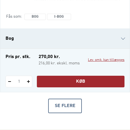
som pædagogstuderende forventes at
bruge og mestre med tiden.
Fås som
BOG
I-BOG
Studieteknikkerne handler om
forventninger til livet som studerende,
gruppesamarbejde, læsning, skrivning,
Bog
litteratursøgning, mundtlig præsentation,
kildekritik, opgaveskrivning, referencer
samt sjove, anderledes og æstetiske måder
i-bog
Pris pr. stk.
270,00 kr.
Lev. omk. kan tillægges
at lære og blive
216,00 kr. ekskl. moms
KØB
1
SE FLERE
PRODUKTER