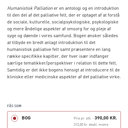
Humanistisk Palliation
er en antologi og en introduktion
til den del af det palliative felt, der er optaget af at forstå
de sociale, kulturelle, socialpsykologiske, psykologiske
og mere åndelige aspekter af omsorg for og pleje af
syge og døende i vores samfund. Bogen ønsker således
at tilbyde en bredt anlagt introduktion til det
humanistisk palliative felt samt præsentere en lang
række specifikke kapitler, der hver især indfanger
særlige tematikker/perspektiver i relation til dette felt.
Samtidig er det ikke bogens hensigt at introducere til de
kliniske eller medicinske aspekter af det palliative virke.
Bogens bidragydere repræsenterer en bredt
sammensat gruppe og skriver ind de forskellige faglige
perspektiver, de etiske udfordringer eller ind i et mere
FÅS SOM
terapeutisk- filosofisk- trøstende perspektiv.
BOG
390,00 KR.
Pris pr. stk.
-
Bogen henvender sig til professionelle og studerende
312,00 kr. ekskl. moms
inden for det sundhedsfaglige og sociale område og kan