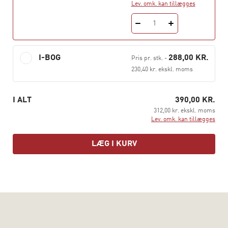
Lev. omk. kan tillægges
læses i sin helhed (fx på kurser eller moduler i
palliation), men de enkelte kapitler kan også læses
1
enkeltvis.
I-BOG
288,00 KR.
Pris pr. stk.
-
230,40 kr. ekskl. moms
I ALT
390,00 KR.
312,00 kr. ekskl. moms
Lev. omk. kan tillægges
LÆG I KURV