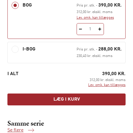
hvordan vi får bedre belæg for dette.
BOG
390,00 KR.
Pris pr. stk.
-
312,00 kr. ekskl. moms
Bogen er på mange måder kronen på et imponerende og
Lev. omk. kan tillægges
righoldigt samfundsvidenskabeligt værk, skrevet af en
af sociologiens mest anerkendte tænkere og praktikere.
1
Howard S. Becker er bl.a. kendt for bogen
Outsidere –
studier i afvigelsessociologi
, som med tiden er blevet en
I-BOG
288,00 KR.
Pris pr. stk.
-
klassiker.
230,40 kr. ekskl. moms
Evidens
udgives med en grundig introduktion af lektor i
sociologi Anders Blok og lektor i sociologi Poul Poder.
I ALT
390,00 KR.
312,00 kr. ekskl. moms
Lev. omk. kan tillægges
LÆG I KURV
Samme serie
Se flere
Samme serie