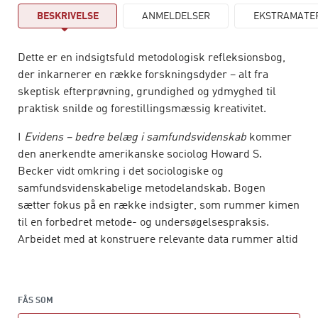
BESKRIVELSE
ANMELDELSER
EKSTRAMATE
Dette er en indsigtsfuld metodologisk refleksionsbog,
der inkarnerer en række forskningsdyder – alt fra
skeptisk efterprøvning, grundighed og ydmyghed til
praktisk snilde og forestillingsmæssig kreativitet.
I
Evidens – bedre belæg i samfundsvidenskab
kommer
den anerkendte amerikanske sociolog Howard S.
Becker vidt omkring i det sociologiske og
samfundsvidenskabelige metodelandskab. Bogen
sætter fokus på en række indsigter, som rummer kimen
til en forbedret metode- og undersøgelsespraksis.
Arbejdet med at konstruere relevante data rummer altid
praktiske begrænsninger, og derfor afgøres vores evne
til at lykkes i høj grad af den snilde, opfindsomhed og
forestillingsevne, som vi omgås udfordringer med.
FÅS SOM
Bogen giver anledning til at reflektere aktivt over,