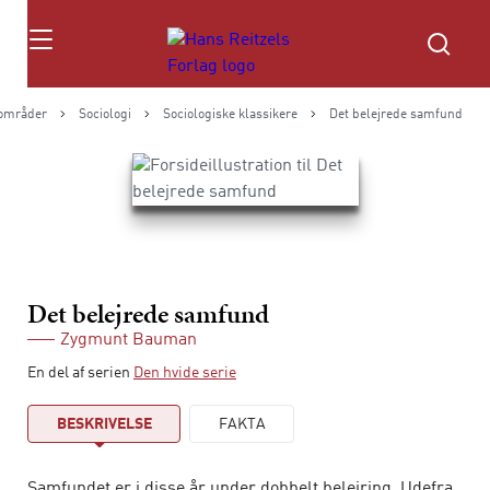
Søg
områder
Sociologi
Sociologiske klassikere
Det belejrede samfund
Det belejrede samfund
Zygmunt Bauman
En del af serien
Den hvide serie
BESKRIVELSE
FAKTA
Samfundet er i disse år under dobbelt belejring. Udefra