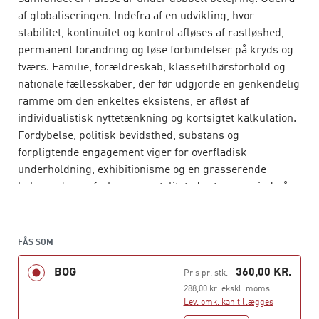
af globaliseringen. Indefra af en udvikling, hvor
stabilitet, kontinuitet og kontrol afløses af rastløshed,
permanent forandring og løse forbindelser på kryds og
tværs. Familie, forældreskab, klassetilhørsforhold og
nationale fællesskaber, der før udgjorde en genkendelig
ramme om den enkeltes eksistens, er afløst af
individualistisk nyttetænkning og kortsigtet kalkulation.
Fordybelse, politisk bevidsthed, substans og
forpligtende engagement viger for overfladisk
underholdning, exhibitionisme og en grasserende
købmands- og forbrugsmentalitet, der trænger ind på
stadig flere af livets områder.
Det belejrede samfund
er en skarp, kritisk og sine
FÅS SOM
steder dyster analyse af den flydende modernitet, hvor
national- og velfærdsstaterne er kommet under pres.
BOG
360,00 KR.
Pris pr. stk.
-
Bauman slår til lyd for en genoplivelse af politikken med
288,00 kr. ekskl. moms
borgeren – ikke forbrugeren – i centrum. Den
Lev. omk. kan tillægges
teknologiske og økonomiske udvikling lader sig ikke