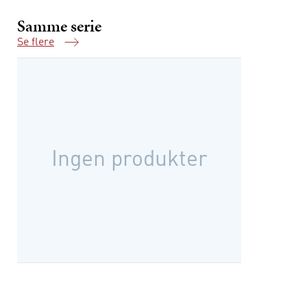
Samme serie
Se flere
Samme serie
Ingen produkter