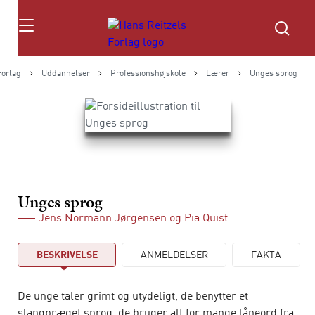
Søg
Forlag
Uddannelser
Professionshøjskole
Lærer
Unges sprog
Unges sprog
Jens Normann Jørgensen
og
Pia Quist
BESKRIVELSE
ANMELDELSER
FAKTA
De unge taler grimt og utydeligt, de benytter et
slangpræget sprog, de bruger alt for mange låneord fra