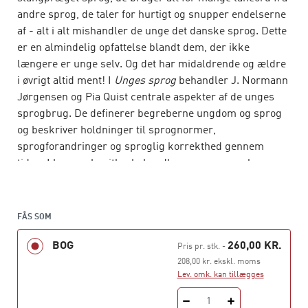
andre sprog, de taler for hurtigt og snupper endelserne
af - alt i alt mishandler de unge det danske sprog. Dette
er en almindelig opfattelse blandt dem, der ikke
længere er unge selv. Og det har midaldrende og ældre
i øvrigt altid ment! I
Unges sprog
behandler J. Normann
Jørgensen og Pia Quist centrale aspekter af de unges
sprogbrug. De definerer begreberne ungdom og sprog
og beskriver holdninger til sprognormer,
sprogforandringer og sproglig korrekthed gennem
tiden. I bogens kapitler behandles emner som slang,
bande- og skældsord, mødet med engelsk og
multietnisk dansk og de sprogfornyelser, der
udspringer af nye kommunikationsformer som
FÅS SOM
computerchat, sms, mail og graffiti. Bogen beskriver
BOG
260,00 KR.
ungdomssprogets betydning for de unges identitet og
Pris pr. stk.
-
gruppetilhørsforhold og fremhæver de unges sprog og
208,00 kr. ekskl. moms
Lev. omk. kan tillægges
sprogleg som det, der skaber fornyelse og holder liv i
det danske sprog. Bogen henvender sig til alle, der
1