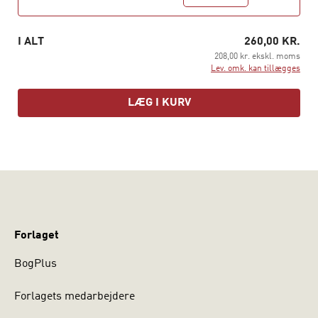
interesserer sig for unge eller sprog eller begge dele. J.
Normann Jørgensen er professor i Dansk som andet- og
fremmedsprog på Københavns Universitet. Pia Quist er
I ALT
260,00 KR.
adjunkt, ph.d. på Nordisk Forskningsinstitut, afdelingen
208,00 kr. ekskl. moms
Lev. omk. kan tillægges
for Dialektforskning, Københavns Universitet.
LÆG I KURV
Forlaget
BogPlus
Forlagets medarbejdere