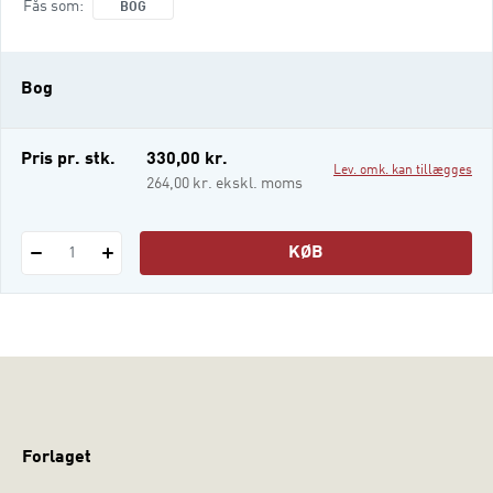
Fås som
BOG
opvækstvilkår, og det er resultaterne af
denne forskning, der fremlægges i
Tosprogede børn i det danske samfund. Ved
Bog
tosprogede børn forstås børn, der har brug
for mere end et sprog i deres dagligd
Pris pr. stk.
330,00 kr.
Lev. omk. kan tillægges
264,00 kr. ekskl. moms
KØB
1
Forlaget