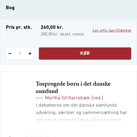
Og det har midaldrende og ældre i øvrigt
Bog
altid ment! I Unges sprog behandler J.
Normann Jørgensen og Pia Quist centrale
aspekter af de unge
Pris pr. stk.
260,00 kr.
Lev. omk. kan tillægges
208,00 kr. ekskl. moms
KØB
1
Tosprogede børn i det danske
samfund
Martha Sif Karrebæk
(red.)
I debatterne om det danske samfunds
udvikling, værdier og sammensætning har
der været stigende fokus på tosprogede
børn. I de senere år er der sket meget inden
for forskningen i disse børns liv og