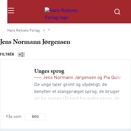
Søg
Hans Reitzels Forlag
*
Jens Normann Jørgensen
FILTRÉR
Unges sprog
Jens Normann Jørgensen
og
Pia Quist
De unge taler grimt og utydeligt, de
benytter et slangpræget sprog, de bruger
alt for mange låneord fra andre sprog, de
taler for hurtigt og snupper endelserne af -
alt i alt mishandler de unge det danske
Fås som
BOG
sprog. Dette er en almindelig opfattelse
blandt dem, der ikke længere er unge selv.