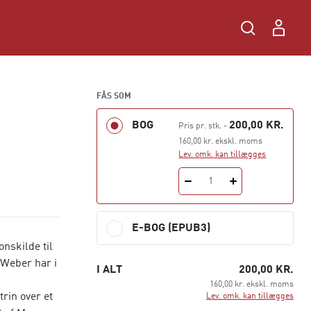
FÅS SOM
BOG
200,00 KR.
Pris pr. stk.
-
160,00 kr. ekskl. moms
Lev. omk. kan tillægges
1
E-BOG (EPUB3)
nskilde til
. Weber har i
I ALT
200,00 KR.
160,00 kr. ekskl. moms
rin over et
Lev. omk. kan tillægges