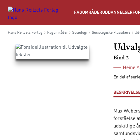
Søg
FAGOMRÅDER
UDDANNELSER
FOR
Hans Reitzels Forlag
Fagområder
Sociologi
Sociologiske klassikere
Udv
Udvalg
Bind 2
Heine 
En del af ser
BESKRIVELS
Max Webers 
forståelse a
adskillige å
samfundsvid