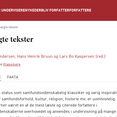
NYHEDER
BLIV FORFATTER
FORFATTERE
 UNDERVISERE
algte tekster
te tekster
Andersen
,
Hans Henrik Bruun
og
Lars Bo Kaspersen
(red.)
ien
Klassikere
E
FAKTA
status som samfundsvidenskabelig klassiker og varig inspiratio
f samfundsforhold, kultur, religion, historie mv. er uomtvistelig
rtier været en af de mest læste og citerede forfattere i
enskaberne overhovedet og anvendes i undervisning på mange t