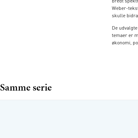
bredt spekt
Weber-tekste
skulle bidr
De udvalgte
temaer er m
økonomi, pol
Udvalget er
Udvalgte te
serie
Klassi
Samme serie