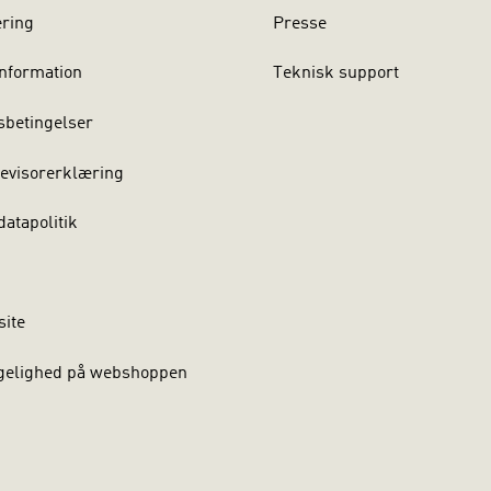
ering
Presse
nformation
Teknisk support
sbetingelser
evisorerklæring
atapolitik
site
gelighed på webshoppen