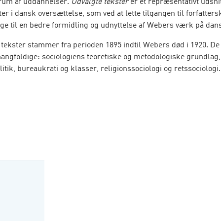
rum af uddannelser.
Udvalgte tekster
er et repræsentativt udsni
r i dansk oversættelse, som ved at lette tilgangen til forfatter
age til en bedre formidling og udnyttelse af Webers værk på dan
 tekster stammer fra perioden 1895 indtil Webers død i 1920. D
angfoldige: sociologiens teoretiske og metodologiske grundlag,
itik, bureaukrati og klasser, religionssociologi og retssociologi.
 redigeret af Heine Andersen, Hans Henrik Bruun og Lars Bo Ka
kster
udkom første gang i 2003 og genudgives nu i Hans Reitzels
kere
.