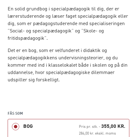
En solid grundbog i specialpædagogik til dig, der er
lærerstuderende og læser faget specialpædagogik eller
dig, som er pædagogstuderende med specialiseringen
”Social- og specialpædagogik” og ”Skole- og
fritidspædagogik”.
Det er en bog, som er velfunderet i didaktik og
specialpædagogikkens undervisningsteorier, og du
kommer med ind i klasselokalet både i skolen og på din
uddannelse, hvor specialpædagogiske dilemmaer
udspiller sig forskelligt.
Antologien består af i alt 22 kapitler skrevet af en række
forfattere, som med hver deres professionelle baggrund
giver et bud på en hel vifte af temaer, der er særligt
aktuelle for studerende, som har en ambition om at byde
FÅS SOM
ind i lærerjobbet med specialpædagogisk ekspertise.
BOG
355,00 KR.
Pris pr. stk.
-
284,00 kr. ekskl. moms