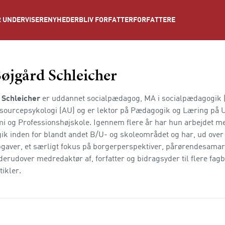
NYHEDER
BLIV FORFATTER
FORFATTERE
 UNDERVISERE
øjgård Schleicher
 Schleicher
er uddannet socialpædagog, MA i socialpædagogik 
ssourcepsykologi (AU) og er lektor på Pædagogik og Læring på 
 og Professionshøjskole. Igennem flere år har hun arbejdet me
k inden for blandt andet B/U- og skoleområdet og har, ud over
gaver, et særligt fokus på borgerperspektiver, pårørendesama
 derudover medredaktør af, forfatter og bidragsyder til flere fa
ikler.