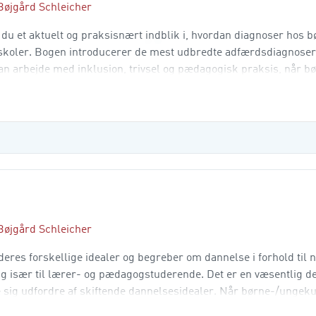
Bøjgård Schleicher
du et aktuelt og praksisnært indblik i, hvordan diagnoser hos 
g skoler. Bogen introducerer de mest udbredte adfærdsdiagnoser
an arbejde med inklusion, trivsel og pædagogisk praksis, når b
is, refleksionsspørgsmå
Bøjgård Schleicher
eres forskellige idealer og begreber om dannelse i forhold til n
 især til lærer- og pædagogstuderende. Det er en væsentlig de
 sig udfordre af skiftende dannelsesidealer. Når børne-/ungeku
 til at stoppe op og udfordre det dannelsesper­s