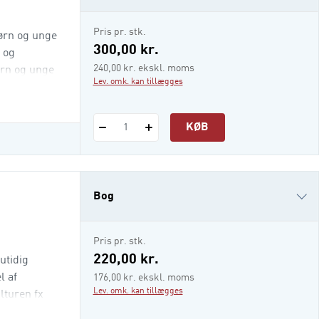
e-bog (epub3)
Pris pr. stk.
børn og unge
i-bog
300,00 kr.
 og
240,00 kr. ekskl. moms
ørn og unge
Lev. omk. kan tillægges
KØB
1
Bog
e-bog
Pris pr. stk.
i-bog
220,00 kr.
utidig
l af
176,00 kr. ekskl. moms
Lev. omk. kan tillægges
lturen fx