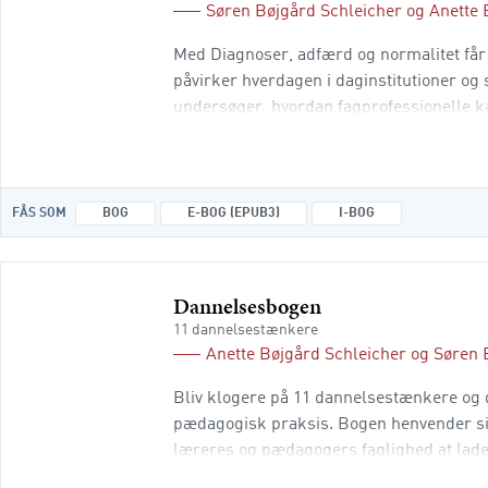
Søren Bøjgård Schleicher
og
Anette 
Med Diagnoser, adfærd og normalitet får 
påvirker hverdagen i daginstitutioner o
undersøger, hvordan fagprofessionelle k
får en diagnose. Gennem cases fra praks
FÅS SOM
BOG
E-BOG (EPUB3)
I-BOG
Dannelsesbogen
11 dannelsestænkere
Anette Bøjgård Schleicher
og
Søren 
Bliv klogere på 11 dannelsestænkere og d
pædagogisk praksis. Bogen henvender sig
læreres og pædagogers faglighed at lade
ændrer sig, er vi som professionelle nødt