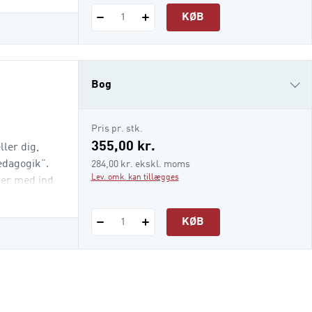
KØB
1
Bog
i-bog
Pris pr. stk.
355,00 kr.
ler dig,
ædagogik”.
284,00 kr. ekskl. moms
Lev. omk. kan tillægges
mer med ind
KØB
1