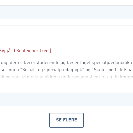
Bøjgård Schleicher
(red.)
 dig, der er lærerstuderende og læser faget specialpædagogik el
eringen ”Social- og specialpædagogik” og ”Skole- og fritidsp
aktik og specialpædagogikkens undervisningsteorier, og du kom
 uddannelse, hvor specialpædagogiske dilemm
SE FLERE
PRODUKTER