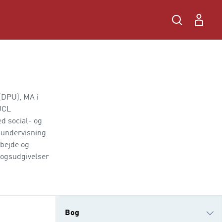
(DPU), MA i
UCL
d social- og
 undervisning
rbejde og
gbogsudgivelser
Bog