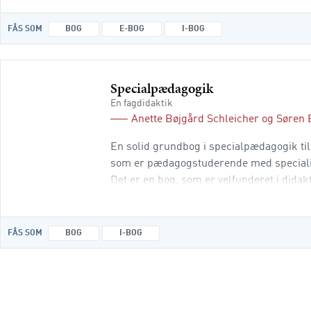
FÅS SOM
BOG
E-BOG
I-BOG
Specialpædagogik
En fagdidaktik
Anette Bøjgård Schleicher
og
Søren 
En solid grundbog i specialpædagogik til
som er pædagogstuderende med specialis
Det er en bog, som er velfunderet i did
i klasselokalet både i skolen og på din
FÅS SOM
BOG
I-BOG