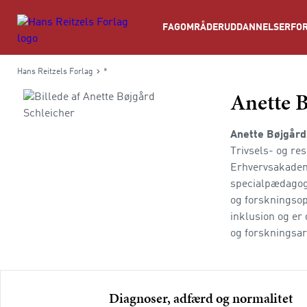
Søg
FAGOMRÅDER
UDDANNELSER
FOR
Hans Reitzels Forlag
*
Anette B
Anette Bøjgård
Trivsels- og re
Erhvervsakademi
specialpædagogi
og forskningsop
inklusion og er
og forskningsart
Diagnoser, adfærd og normalitet