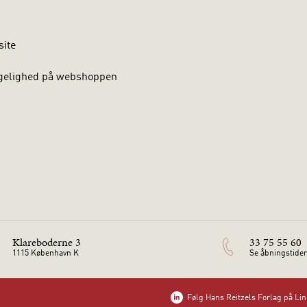
site
gelighed på webshoppen
Klareboderne 3
33 75 55 60
1115 København K
Se åbningstider
Følg Hans Reitzels Forlag på Li