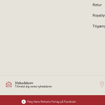
Retur
Royalty
Tilgæn
Nyhedsbrev
Tilmeld dig vores nyhedsbrev
Følg Hans Reitzels Forlag på Facebook