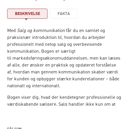
BESKRIVELSE
FAKTA
Med
Salg og kommunikation
får du en samlet og
praksisnær introduktion til, hvordan du arbejder
professionelt med netop salg og overbevisende
kommunikation. Bogen er særligt
til markedsføringsøkonomuddannelsen, men kan læses
af alle, der ønsker en praktisk og opdateret forståelse
af, hvordan man gennem kommunikation skaber værdi
for kunden og opbygger stærke kunderelationer – både
nationalt og internationalt.
Bogen viser dig, hvad der kendetegner professionelle og
værdiskabende sælgere. Salg handler ikke kun om at
kende sit produkt eller om at have de rigtige
argumenter klar. Det handler i høj grad også om, at du
forstår kundens situation, kan opbygge tillid og kan