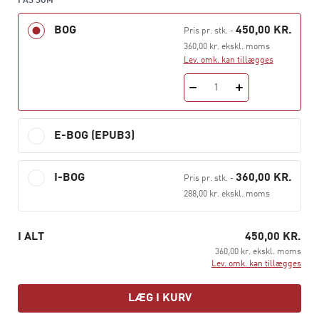
FÅS SOM
kommunikere klart i både digitale og personlige møder.
BOG
450,00 KR.
Pris pr. stk.
-
Du bliver ført gennem hele salgsprocessen: fra den
360,00 kr. ekskl. moms
første kontakt med kunden til udviklingen af langsigtede
Lev. omk. kan tillægges
kunderelationer og strategisk salgsplanlægning.
Samtidig får du indsigt i, hvordan teknologi, sociale
1
medier og nye digitale kontaktformer påvirker både
kundens beslutningsrejse og din rolle som sælger.
E-BOG (EPUB3)
Bogen behandler blandt andet:
I-BOG
360,00 KR.
Kommunikationens betydning i salgsarbejdet
Pris pr. stk.
-
288,00 kr. ekskl. moms
Præsentationsteknik og den professionelle
fremtræden
I ALT
450,00 KR.
Personlige kompetencer, mental robusthed og
360,00 kr. ekskl. moms
planlægning i salgsarbejdet
Lev. omk. kan tillægges
Salgsteknik i det personlige salg
LÆG I KURV
Forhandling og håndtering af interesseforskelle