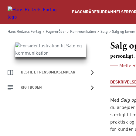
Søg
FAGOMRÅDER
UDDANNELSER
FOR
Hans Reitzels Forlag
Fagområder
Kommunikation
Salg
Salg og kommu
Salg 
personligt, 
Mette R
BESTIL ET PENSUMEKSEMPLAR
BESKRIVELS
KIG I BOGEN
Med
Salg o
du arbejder
særligt til
praktisk og
for kunden 