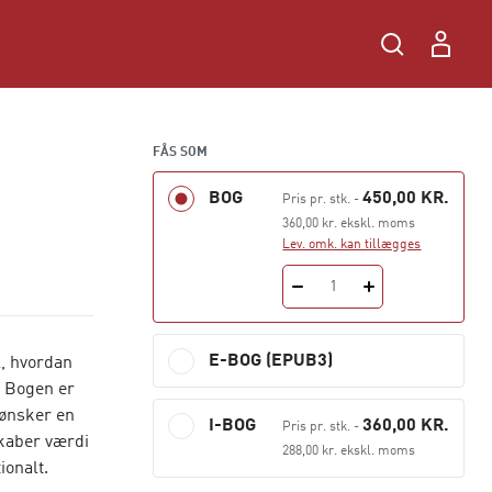
FÅS SOM
BOG
450,00 KR.
Pris pr. stk.
-
360,00 kr. ekskl. moms
Lev. omk. kan tillægges
1
E-BOG (EPUB3)
l, hvordan
. Bogen er
 ønsker en
I-BOG
360,00 KR.
Pris pr. stk.
-
kaber værdi
288,00 kr. ekskl. moms
ionalt.