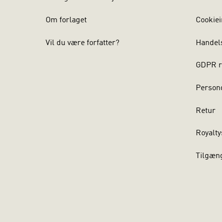
Digital
Om forlaget
Cookiei
Social 
Vil du være forfatter?
Handel
Interku
Salgsst
GDPR r
Om forfatte
Persond
METTE RISGA
Retur
har hun un
og professi
Royalty
underviser i
og innovati
Tilgæn
LOUISE GRUE
undervist 
underviser 
creation. L
instruktør f