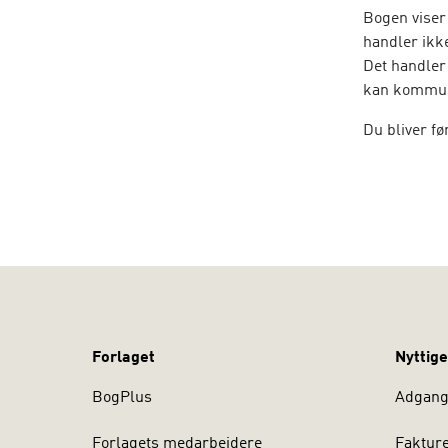
Bogen viser
handler ikk
Det handler 
kan kommuni
Du bliver f
udviklingen
får du indsi
påvirker bå
Bogen behan
Kommun
Præsent
Personl
Forlaget
Nyttige
Salgste
BogPlus
Adgang 
Forhand
Skriftl
Forlagets medarbejdere
Faktur