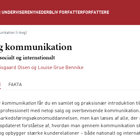
NYHEDER
BLIV FORFATTER
FORFATTERE
 UNDERVISERE
nikation (i-bog)
og kommunikation
socialt og internationalt
isgaard Olsen
og
Louise Grue Bennike
E
FAKTA
g kommunikation
får du en samlet og praksisnær introduktion ti
 professionelt med netop salg og overbevisende kommunikation
 markedsføringsøkonomuddannelsen, men kan læses af alle, der
 opdateret forståelse af, hvordan man gennem kommunikation s
og opbygger stærke kunderelationer – både nationalt og internat