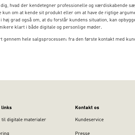
 dig, hvad der kendetegner professionelle og værdiskabende sæ
e kun om at kende sit produkt eller om at have de rigtige argume
i høj grad også om, at du forstår kundens situation, kan opbygge 
kere klart i både digitale og personlige møder.
ørt gennem hele salgsprocessen: fra den første kontakt med kund
 af langsigtede kunderelationer og strategisk salgsplanlægning
gt i, hvordan teknologi, sociale medier og nye digitale kontaktfo
de kundens beslutningsrejse og din rolle som sælger.
dler blandt andet:
ikationens betydning i salgsarbejdet
ationsteknik og den professionelle fremtræden
ige kompetencer, mental robusthed og planlægning i salgsarbe
 links
Kontakt os
knik i det personlige salg
til digitale materialer
Kundeservice
ling og håndtering af interesseforskelle
ig salgskommunikation
ering
Presse