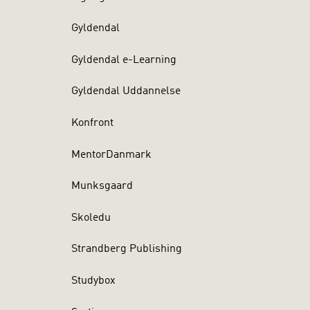
Gyldendal
Gyldendal e-Learning
Gyldendal Uddannelse
Konfront
 Siden 2006
MentorDanmark
uddannelsen
g. Hun
Munksgaard
orsknings-
Skoledu
n 2012
Strandberg Publishing
hus. Hun
ontent
Studybox
uction)-