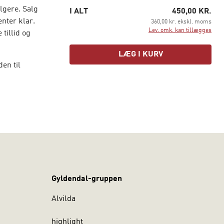
lgere. Salg
I ALT
450,00 KR.
nter klar.
360,00 kr. ekskl. moms
Lev. omk. kan tillægges
tillid og
LÆG I KURV
en til
. Samtidig
rmer
jdet
Gyldendal-gruppen
Alvilda
highlight