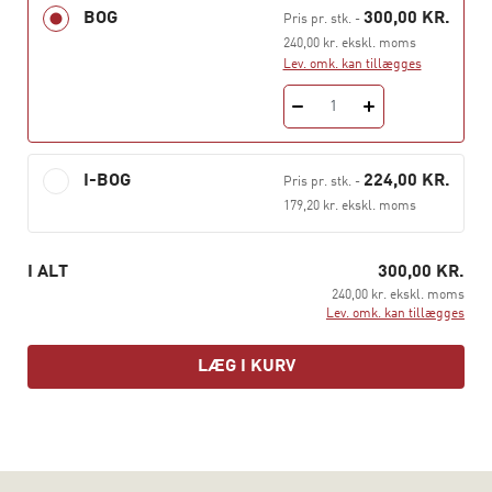
Bogens særkende er læsevenlighed, brugbarhed,
BOG
300,00 KR.
Pris pr. stk.
-
fokusering og overblik. Derfor er der:
240,00 kr. ekskl. moms
Lev. omk. kan tillægges
Et ligefremt og ukompliceret skriftsprog
En klar indholdsstruktur
1
Løbende brug af modeller
Begrebsforklaringer og definitioner
I-BOG
224,00 KR.
Pris pr. stk.
-
179,20 kr. ekskl. moms
Illustrative eksempler og cases – alle fra det sociale
arbejde
I ALT
300,00 KR.
Motiverede henvisninger til supplerende litteratur
240,00 kr. ekskl. moms
efter hvert kapitel
Lev. omk. kan tillægges
Bogen henvender sig til studerende på
LÆG I KURV
socialrådgiveruddannelsens bachelorforløb.