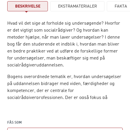
BESKRIVELSE
EKSTRAMATERIALER
FAKTA
Hvad vil det sige at forholde sig undersøgende? Hvorfor
er det vigtigt som socialrådgiver? Og hvordan kan
metoder hjælpe, når man laver undersøgelser? I denne
bog får den studerende et indblik i, hvordan man bliver
en bedre praktiker ved at udføre de forskellige former
for undersøgelser, man beskæftiger sig med på
socialrådgiveruddannelsen.
Bogens overordnede tematik er, hvordan undersøgelser
på uddannelsen bidrager med viden, færdigheder og
kompetencer, der er centrale for
socialrådgiverprofessionen. Der er også fokus på
ligheder og forskelle mellem undersøgelser i praksis og
på uddannelsen og mellem akademiske og socialfaglige
undersøgelsesmetoder.
FÅS SOM