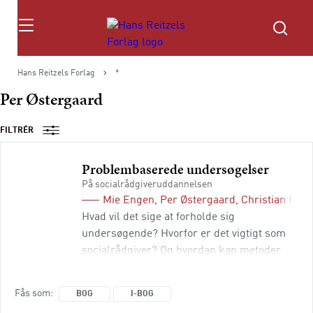
Søg
Hans Reitzels Forlag
*
Per Østergaard
FILTRÉR
Problembaserede undersøgelser
På socialrådgiveruddannelsen
Mie Engen
,
Per Østergaard
,
Christian Fran
Hvad vil det sige at forholde sig
undersøgende? Hvorfor er det vigtigt som
socialrådgiver? Og hvordan kan metoder
hjælpe, når man laver undersøgelser? I
denne bog får den studerende et indblik i,
Fås som
BOG
I-BOG
hvordan man bliver en bedre praktiker ved