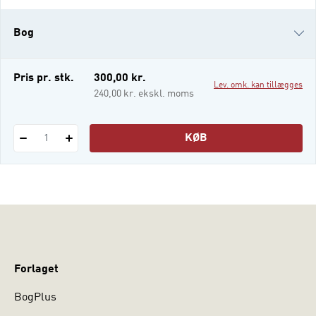
at udføre de forskellige former for
undersøgelser, man beskæftiger sig med
Bog
på socialrådgiveruddannelsen. Bogens
overordnede tematik er, hvordan
undersøgelser på uddannelsen bidr
i-bog
Pris pr. stk.
300,00 kr.
Lev. omk. kan tillægges
240,00 kr. ekskl. moms
KØB
1
Forlaget
BogPlus