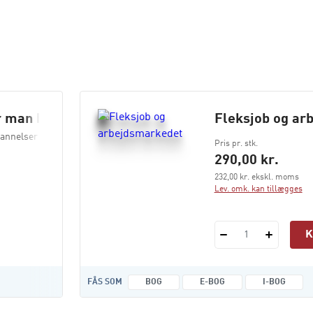
år man har blikket på andre
Fleksjob og ar
annelser og arbejdsliv
Pris pr. stk.
290,00 kr.
232,00 kr. ekskl. moms
Lev. omk. kan tillægges
1
FÅS SOM
BOG
E-BOG
I-BOG