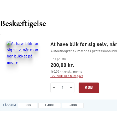
Beskæftigelse
At have blik for sig selv, n
Autoetnografisk metode i professionsudd
Pris pr. stk.
200,00 kr.
160,00 kr. ekskl. moms
Lev. omk. kan tillægges
KØB
1
FÅS SOM
BOG
E-BOG
I-BOG