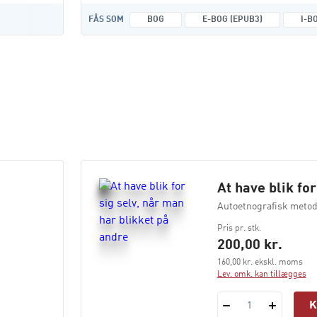
FÅS SOM
BOG
E-BOG (EPUB3)
I-B
At have blik fo
Autoetnografisk metode
Pris pr. stk.
200,00 kr.
160,00 kr. ekskl. moms
Lev. omk. kan tillægges
1