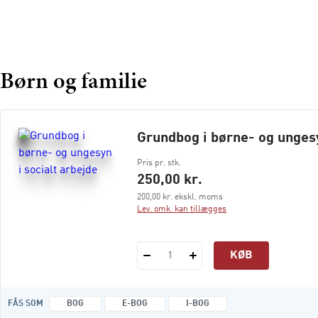
Børn og familie
Grundbog i børne- og ungesy
Pris pr. stk.
250,00 kr.
200,00 kr. ekskl. moms
Lev. omk. kan tillægges
KØB
1
FÅS SOM
BOG
E-BOG
I-BOG