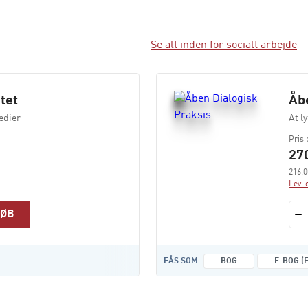
Se alt inden for socialt arbejde
tet
Åb
edier
At l
Pris 
270
216,0
Lev. 
KØB
FÅS SOM
BOG
E-BOG (