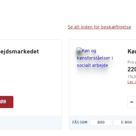
Se alt inden for beskæftigelse
bejdsmarkedet
Køn
Pris 
220
176,0
Lev. 
KØB
FÅS SOM
BOG
E-BOG