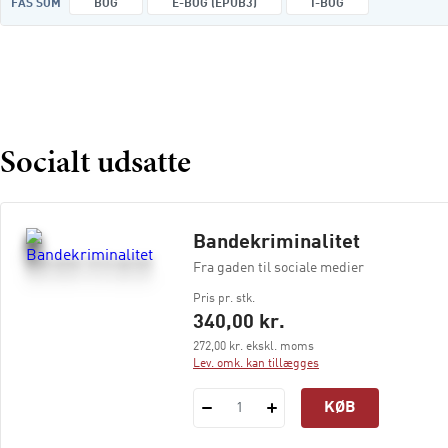
FÅS SOM
BOG
E-BOG (EPUB3)
I-BOG
Socialt udsatte
Bandekriminalitet
Fra gaden til sociale medier
Pris pr. stk.
340,00 kr.
272,00 kr. ekskl. moms
Lev. omk. kan tillægges
KØB
1