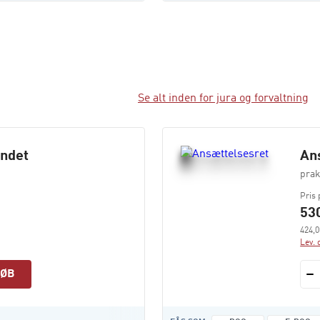
Se alt inden for jura og forvaltning
ndet
An
prak
Pris 
530
424,0
Lev. 
KØB