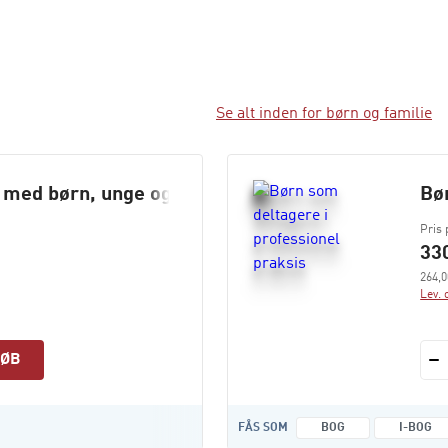
Se alt inden for børn og familie
 med børn, unge og familier
Bø
Pris 
330
264,0
Lev. 
KØB
FÅS SOM
BOG
I-BOG