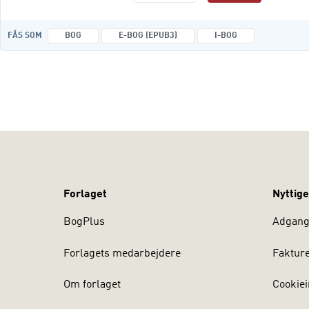
FÅS SOM
BOG
E-BOG (EPUB3)
I-BOG
Forlaget
Nyttige
BogPlus
Adgang 
Forlagets medarbejdere
Faktur
Om forlaget
Cookiei