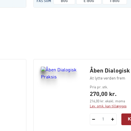
FÅS SOM
BOG
E-BOG
I-BOG
Åben Dialogisk
At lytte verden frem
Pris pr. stk.
270,00 kr.
216,00 kr. ekskl. moms
Lev. omk. kan tillægges
1