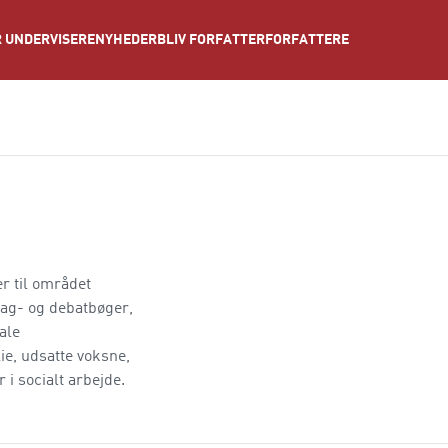
NYHEDER
BLIV FORFATTER
FORFATTERE
 UNDERVISERE
r til området
ag- og debatbøger,
ale
ie, udsatte voksne,
 i socialt arbejde.