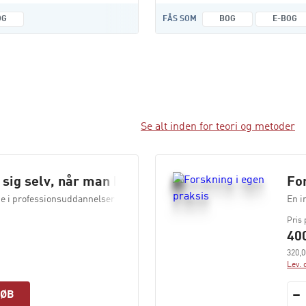
OG
FÅS SOM
BOG
E-BOG
Se alt inden for teori og metoder
r sig selv, når man har blikket på andre
Fo
 i professionsuddannelser og arbejdsliv
En i
Pris 
400
320,0
Lev. 
KØB