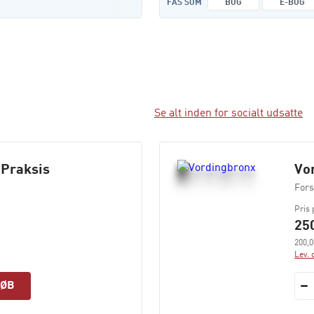
FÅS SOM
BOG
E-BOG
Se alt inden for socialt udsatte
 Praksis
Vo
Fors
Pris 
250
200,0
Lev. 
KØB