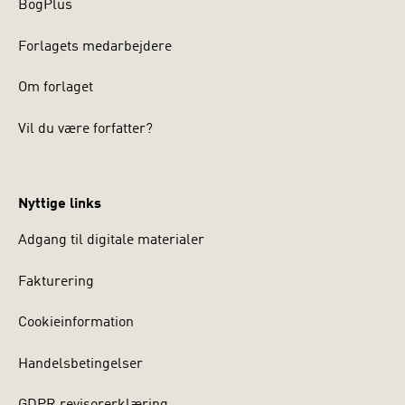
BogPlus
relevant for uddannelsespolitiske planlæggere og
administratorer, samt til dem, der på andre måder er
Forlagets medarbejdere
involveret i skoleliv.
Om forlaget
Vil du være forfatter?
Nyttige links
Adgang til digitale materialer
Fakturering
Cookieinformation
Handelsbetingelser