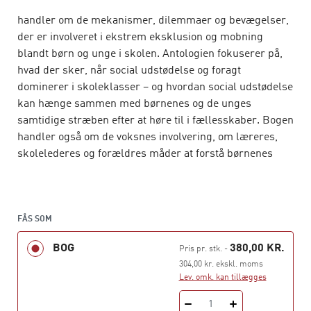
handler om de mekanismer, dilemmaer og bevægelser,
der er involveret i ekstrem eksklusion og mobning
blandt børn og unge i skolen. Antologien fokuserer på,
hvad der sker, når social udstødelse og foragt
dominerer i skoleklasser – og hvordan social udstødelse
kan hænge sammen med børnenes og de unges
samtidige stræben efter at høre til i fællesskaber. Bogen
handler også om de voksnes involvering, om læreres,
skolelederes og forældres måder at forstå børnenes
interaktion og vanskeligheder på, samt deres måde at
forholde sig til mobning på.
I bogens kapitler går forfatterne tæt på en lang række
FÅS SOM
spørgsmål: Hvad betyder familie og opvækstbetingelser
BOG
380,00 KR.
for børnenes manøvreringer i mobbeplagede
Pris pr. stk.
-
skolesammenhænge? Hvordan etableres fordelingerne
304,00 kr. ekskl. moms
Lev. omk. kan tillægges
af ansvar og ejerskabet til ”sandheden”, når børn, skole
og hjem mødes i forsøgene på at forstå, hvad der foregår
1