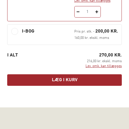
Lev. omk. kan tillægges
Lærebogen er rettet mod de merkantile uddannelser, fx
markedsføringsøkonom og serviceøkonom.
1
I-BOG
200,00 KR.
Pris pr. stk.
-
160,00 kr. ekskl. moms
I ALT
270,00 KR.
216,00 kr. ekskl. moms
Lev. omk. kan tillægges
LÆG I KURV