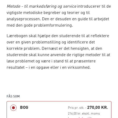
Metode - til markedsføring og service
introducerer til de
vigtigste metodiske begreber og teorier og til
analyseprocessen. Den er desuden en guide til arbejdet
med den gode problemformulering.
Lærebogen skal hjælpe den studerende til at reflektere
over en given problemstilling og identificere det
korrekte problem. Dernæst er det hensigten, at den
studerende skal kunne anvende de rigtige metoder til at
løse problemet og være i stand til at præsentere
resultatet – i en opgave eller i en virksomhed.
Bogen gennemgår grundlæggende metodiske begreber,
problemerkendelse og -formulering,
informationsindsamling, markedsanalyse,
analyseprocessen og undersøgelsesdesign, kvantitative
FÅS SOM
og kvalitative analyser, bearbejdning af data, økonomi,
BOG
270,00 KR.
Pris pr. stk.
-
opfølgning og feedback samt analysetyper.
216,00 kr. ekskl. moms