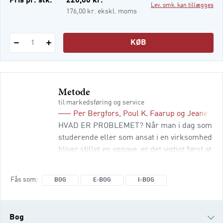
Pris pr. stk.
220,00 kr.
Lev. omk. kan tillægges
i-bog
176,00 kr. ekskl. moms
KØB
1
Metode
til markedsføring og service
Per Bergfors
,
Poul K. Faarup
og
Jeanette 
HVAD ER PROBLEMET? Når man i dag som
studerende eller som ansat i en virksomhed
bliver stillet en opgave, er det vigtigt først at
identificere det problem, der skal løses.
Dernæst skal man anvende de rigtige
Fås som
BOG
E-BOG
I-BOG
metoder til at løse problemet og være i
stand til at præsentere resultatet. Metode –
til markedsføring og service er en
Bog
praksisorienteret guide til, hvordan man