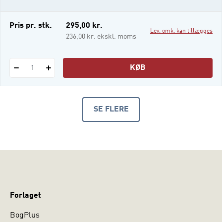
skaber et grundlag for at unde
e-bog
Pris pr. stk.
295,00 kr.
Lev. omk. kan tillægges
i-bog
236,00 kr. ekskl. moms
KØB
1
SE FLERE
PRODUKTER
Forlaget
BogPlus