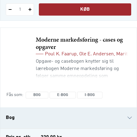
KØB
1
Moderne markedsføring - cases og
opgaver
Poul K. Faarup
,
Ole E. Andersen
,
Marit J.
Opgave- og casebogen knytter sig til
lærebogen Moderne markedsføring og
følger samme emneopdeling som
lærebogen. Læseren får således
opdaterede opgaver og cases til hvert
Fås som
BOG
E-BOG
I-BOG
kapitel, der medvirker til forståelsen af alle
faserne i en markedsføringsindsats – med
fokus på værdiskabelse for kunden: •
Bog
Situationsanalyse • Overordnet strategi
e-bog