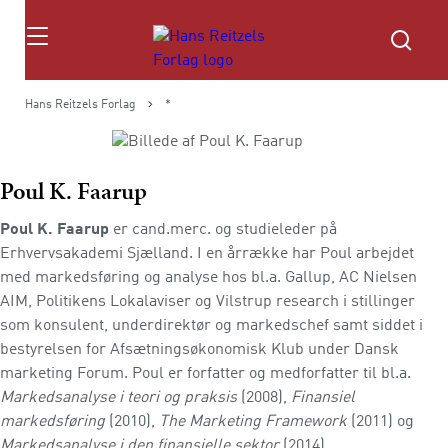
Søg
Hans Reitzels Forlag
*
Poul K. Faarup
Poul K. Faarup
er cand.merc. og studieleder på
Erhvervsakademi Sjælland. I en årrække har Poul arbejdet
med markedsføring og analyse hos bl.a. Gallup, AC Nielsen
AIM, Politikens Lokalaviser og Vilstrup research i stillinger
som konsulent, underdirektør og markedschef samt siddet i
bestyrelsen for Afsætningsøkonomisk Klub under Dansk
marketing Forum. Poul er forfatter og medforfatter til bl.a.
Markedsanalyse i teori og praksis
(2008),
Finansiel
markedsføring
(2010),
The Marketing Framework
(2011) og
Markedsanalyse i den finansielle sektor
(2014).