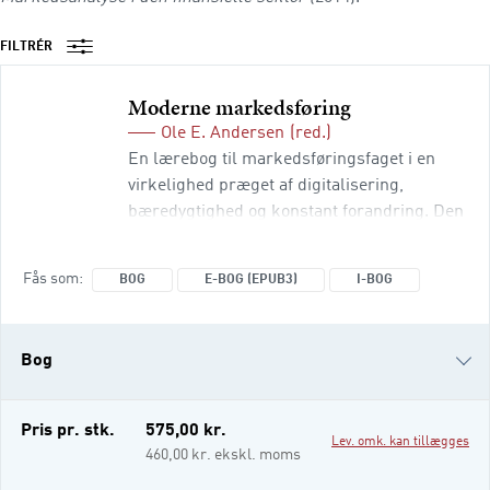
FILTRÉR
Moderne markedsføring
Ole E. Andersen
(red.)
En lærebog til markedsføringsfaget i en
virkelighed præget af digitalisering,
bæredygtighed og konstant forandring. Den
er rettet mod korte og mellemlange
videregående uddannelser, fx relevante
Fås som
BOG
E-BOG (EPUB3)
I-BOG
bachelorretninger på handelshøjskolerne,
erhvervsakademiuddannelserne og
professionsbacheloruddannelserne. Bogen
Bog
giver en helhedsforståelse af
markedsføringsprocessen og klæder de
studerende på til at analysere, vurdere og
e-bog (epub3)
Pris pr. stk.
575,00 kr.
Lev. omk. kan tillægges
i-bog
460,00 kr. ekskl. moms