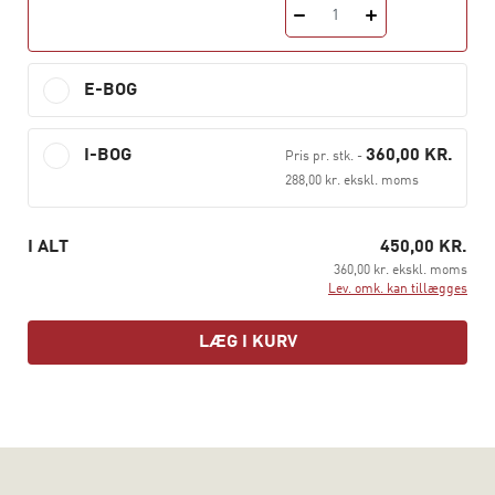
1
lærere, skolepædagoger, sundhedsplejersker,
psykologer, AKT-vejledere og PPR-medarbejdere
E-BOG
I-BOG
360,00 KR.
Pris pr. stk.
-
288,00 kr. ekskl. moms
I ALT
450,00 KR.
360,00 kr. ekskl. moms
Lev. omk. kan tillægges
LÆG I KURV