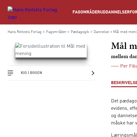
Søg
FAGOMRÅDER
UDDANNELSER
FOR
Hans Reitzels Forlag
Fagområder
Pædagogik
Dannelse
Mål med men
Mål m
mellem dan
Per Fi
KIG I BOGEN
BESKRIVELS
Det pædagog
evidens, eff
og dannelse
måske har v
Læringsmåls