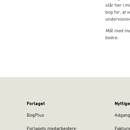
står her i 
bog for, at 
undervisning
Mål med me
bedre.
Formålet me
bidrage
skitser
nuancer
perspek
Forlaget
Nyttige
give fo
BogPlus
Adgang 
dannel
Forlagets medarbejdere
Faktur