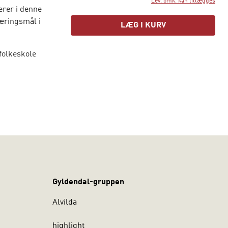
Lev. omk. kan tillægges
erer i denne
læringsmål i
LÆG I KURV
 folkeskole
Gyldendal-gruppen
nder mål for
Alvilda
highlight