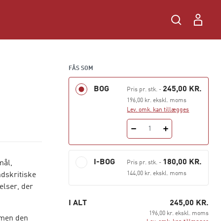
FÅS SOM
BOG
245,00 KR.
Pris pr. stk.
-
196,00 kr. ekskl. moms
Lev. omk. kan tillægges
1
I-BOG
180,00 KR.
mål,
Pris pr. stk.
-
144,00 kr. ekskl. moms
ndskritiske
elser, der
I ALT
245,00 KR.
196,00 kr. ekskl. moms
 men den