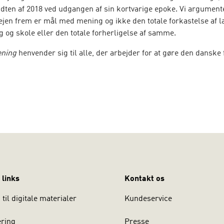
midten af 2018 ved udgangen af sin kortvarige epoke. Vi argument
vejen frem er mål med mening og ikke den totale forkastelse af 
 og skole eller den totale forherligelse af samme.
ning
henvender sig til alle, der arbejder for at gøre den danske
d bogen er at
 med empirisk viden om virkeligheden i dansk skole,
e et handlerum for lærere,
e debatten med kritisk undersøgelse af argumenter,
tivere debatten historisk og teoretisk, og
 links
Kontakt os
rslag til, hvordan man kan arbejde med mål i grundskolen, heru
til digitale materialer
Kundeservice
se.
ering
Presse