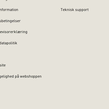
nformation
Teknisk support
sbetingelser
evisorerklæring
atapolitik
site
gelighed på webshoppen