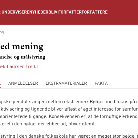
NYHEDER
BLIV FORFATTER
FORFATTERE
 UNDERVISERE
ing
ed mening
nelse og målstyring
bæk Laursen
(red.)
E
ANMELDELSER
EKSTRAMATERIALER
FAKTA
iske pendul svinger mellem ekstremer: Bølger med fokus på 
ektivisering og lignende bliver afløst af øget interesse for samfu
sorienterede tilgange. Konsekvensen er, at de fornuftige erkend
æret i den bølge, der ebber ud, bliver glemt.
tyring i den danske folkeskole har været en meget stor bølge,