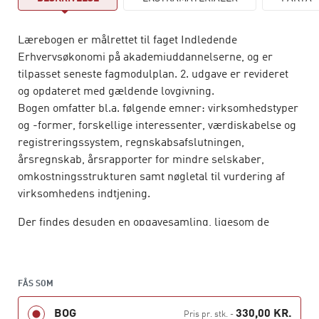
Lærebogen er målrettet til faget Indledende
Erhvervsøkonomi på akademiuddannelserne, og er
tilpasset seneste fagmodulplan. 2. udgave er revideret
og opdateret med gældende lovgivning.
Bogen omfatter bl.a. følgende emner: virksomhedstyper
og -former, forskellige interessenter, værdiskabelse og
registreringssystem, regnskabsafslutningen,
årsregnskab, årsrapporter for mindre selskaber,
omkostningsstrukturen samt nøgletal til vurdering af
virksomhedens indtjening.
Der findes desuden en opgavesamling, ligesom de
vejledende løsninger kan findes på
Hans Reitzels
Forlags underviserside
.
FÅS SOM
BOG
330,00 KR.
Pris pr. stk.
-