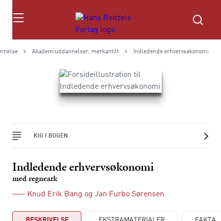
Søg
annelse
Akademiuddannelser, merkantilt
Indledende erhvervsøkonomi
KIG I BOGEN
Indledende erhvervsøkonomi
med regneark
Knud Erik Bang
og
Jan Furbo Sørensen
BESKRIVELSE
EKSTRAMATERIALER
FAKTA